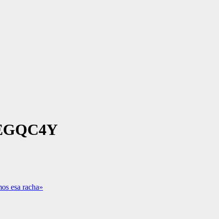
EGQC4Y
mos esa racha»