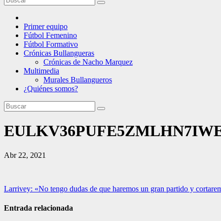
Primer equipo
Fútbol Femenino
Fútbol Formativo
Crónicas Bullangueras
Crónicas de Nacho Marquez
Multimedia
Murales Bullangueros
¿Quiénes somos?
EULKV36PUFE5ZMLHN7IW
Abr 22, 2021
Navegación
Larrivey: «No tengo dudas de que haremos un gran partido y cortare
de
Entrada relacionada
entradas