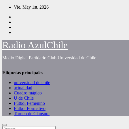
Saltar
Vie. May 1st, 2026
al
contenido
Radio AzulChile
Medio Digital Partidario Club Universidad de Chile.
Etiquetas principales
universidad de chile
actualidad
Cuadro mágico
U de Chile
Fútbol Femenino
Fútbol Formativo
Torneo de Clausura