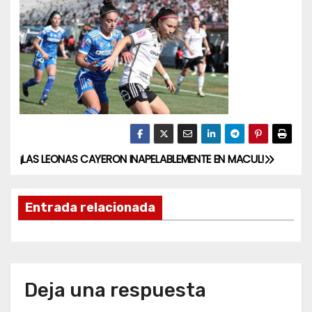
¡LAS LEONAS CAYERON INAPELABLEMENTE EN MACUL!
N
a
Entrada relacionada
v
e
g
Deja una respuesta