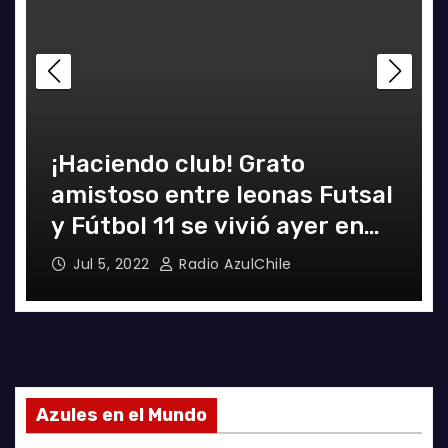
¡Haciendo club! Grato
amistoso entre leonas Futsal
y Fútbol 11 se vivió ayer en
La Florida
Jul 5, 2022
Radio AzulChile
Azules en el Mundo