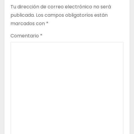
a
Tu dirección de correo electrónico no será
c
publicada.
Los campos obligatorios están
marcados con
*
i
Comentario
*
ó
n
d
e
e
n
t
r