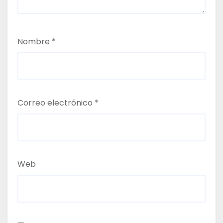
a
d
Nombre
*
a
s
Correo electrónico
*
Web