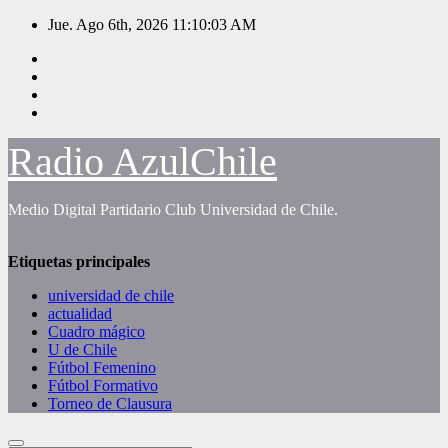
Saltar
Jue. Ago 6th, 2026
11:10:03 AM
al
contenido
Radio AzulChile
Medio Digital Partidario Club Universidad de Chile.
Etiquetas principales
universidad de chile
actualidad
Cuadro mágico
U de Chile
Fútbol Femenino
Fútbol Formativo
Torneo de Clausura