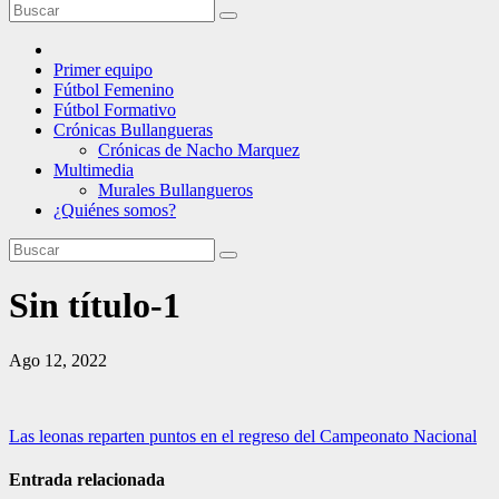
Primer equipo
Fútbol Femenino
Fútbol Formativo
Crónicas Bullangueras
Crónicas de Nacho Marquez
Multimedia
Murales Bullangueros
¿Quiénes somos?
Sin título-1
Ago 12, 2022
Navegación
Las leonas reparten puntos en el regreso del Campeonato Nacional
de
Entrada relacionada