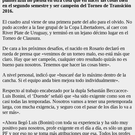
plantel azul no piensa en otra cosa que en hacer las cosas bien
en el segundo semestre y ser campeón del Torneo de Transición
2016.
El cuadro azul viene de una primera parte del año para el olvido. No
pudo acceder a la fase grupal de la Copa Libertadores, al caer con
River Plate de Uruguay, y terminó en un lejano décimo lugar en el
Torneo de Clausura.
De cara a los próximos desafíos, el nacido en Rosario declaró en
rueda de prensa que «venimos de un torneo malo, eso está más que
claro. Hay que ser campeón, cualquier otro resultado quizás no es
bueno para nosotros. Tenemos que hacer las cosas bien».
A nivel personal, indicó que «buscaré dar lo máximo dentro de la
cancha. Si el equipo anda bien mejora todo individualmente».
Respecto al trabajo encabezado por la dupla Sebastián Beccacece-
Luis Bonini, el ‘Duende’ señaló que «ha sido exigente como son en
casi todas las temporadas. Nosotros vamos a tener una pretemporada
larga, con mucha exigencia, y seguro con el pasar de los días lo va a
ser más».
«Ahora llegó Luis (Bonini) con toda su experiencia y ha sido muy
positivo para nosotros, profe exigente en el día a día, es sólo un gran
PF y por eso no se toma más atribuciones que esa. Todos los profes