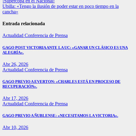
Navegación
¡Supercopa en el Nacional!
Ubilla: «Tengo la ilusión de poder estar en poco tiempo en la
de
cancha»
entradas
Entrada relacionada
Actualidad
Conferencia de Prensa
GAGO POST VICTORIA ANTE LA UC: «GANAR UN CLÁSICO ES UNA
ALEGRÍA».
Abr 26, 2026
Actualidad
Conferencia de Prensa
GAGO PREVIO A EVERTON: «CHARLES ESTÁ EN PROCESO DE
RECUPERACIÓN».
Abr 17, 2026
Actualidad
Conferencia de Prensa
GAGO PREVIO A ÑUBLENSE: «NECESITAMOS LA VICTORIA».
Abr 10, 2026