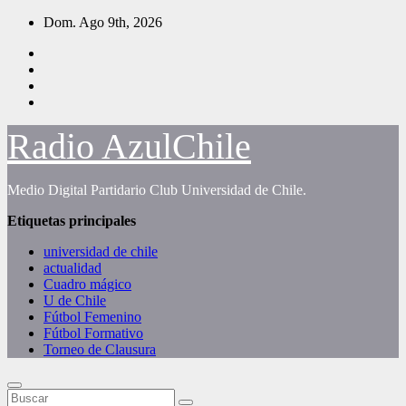
Saltar
Dom. Ago 9th, 2026
al
contenido
Radio AzulChile
Medio Digital Partidario Club Universidad de Chile.
Etiquetas principales
universidad de chile
actualidad
Cuadro mágico
U de Chile
Fútbol Femenino
Fútbol Formativo
Torneo de Clausura