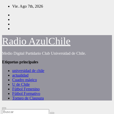
Saltar
Vie. Ago 7th, 2026
al
contenido
Radio AzulChile
Medio Digital Partidario Club Universidad de Chile.
Etiquetas principales
universidad de chile
actualidad
Cuadro mágico
U de Chile
Fútbol Femenino
Fútbol Formativo
Torneo de Clausura