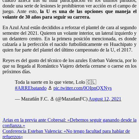
cuadro azteca tras su nula participación en los últimos partidos,
donde una serie de lesiones le prohibieron ver acción en el campo de
juego. Ante esto,
la U es una de las opciones que maneja el
volante de 30 años para seguir su carrera.
En Azul Azul están decididos a reforzar el plantel de cara al segundo
semestre del 2021. Quieren un volante interior, un lateral izquierdo y
un delantero centro. En la primera posición mencionada, es donde
calzaría a la perfección el nacido futbolísticamente en Huachipato y
quien fue parte del plantel del último campeonato de la U, el 2017.
Reyes es del gusto del técnico de los azules Esteban Valencia, por lo
que su llegada al Romántico Viajero debería cerrarse o caerse en los
próximos días.
Toda la suerte en lo que viene, Lolo 🇨🇱
#ARREbatando
⚓️
pic.twitter.com/0OIpnQXNys
— Mazatlán F.C. ⚓️ (@MazatlanFC)
August 12, 2021
Navegación
Arias en la previa ante Cobresal: «Debemos seguir ganando desde la
confianza.»
de
Conferencia Esteban Valencia: «No tengo facultad para hablar de
entradas
refuerzos»