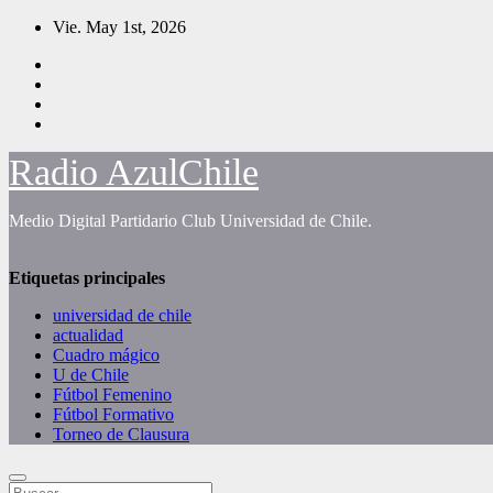
Saltar
Vie. May 1st, 2026
al
contenido
Radio AzulChile
Medio Digital Partidario Club Universidad de Chile.
Etiquetas principales
universidad de chile
actualidad
Cuadro mágico
U de Chile
Fútbol Femenino
Fútbol Formativo
Torneo de Clausura