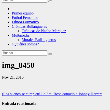
Primer equipo
Fútbol Femenino
Fútbol Formativo
Crónicas Bullangueras
Crónicas de Nacho Marquez
Multimedia
Murales Bullangueros
¿Quiénes somos?
img_8450
Nov 21, 2016
Navegación
¡Los sueños se cumplen! La Sra. Rosa conoció a Johnny Herrera
de
Entrada relacionada
entradas