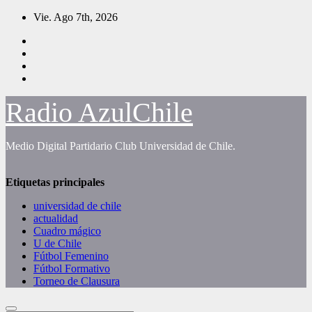
Saltar
Vie. Ago 7th, 2026
al
contenido
Radio AzulChile
Medio Digital Partidario Club Universidad de Chile.
Etiquetas principales
universidad de chile
actualidad
Cuadro mágico
U de Chile
Fútbol Femenino
Fútbol Formativo
Torneo de Clausura