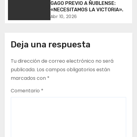
GAGO PREVIO A ÑUBLENSE:
d
«NECESITAMOS LA VICTORIA».
e
Abr 10, 2026
e
n
Deja una respuesta
t
Tu dirección de correo electrónico no será
r
publicada.
Los campos obligatorios están
marcados con
*
a
Comentario
*
d
a
s