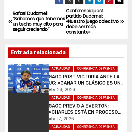
Conferencia post
N
Rafael Dudamel:
partido Dudamel:
“Sabemos que tenemos
«Nuestro juego colectivo
a
un techo muy alto para
debe ser más
seguir creciendo”
constante»
v
e
Entrada relacionada
g
ACTUALIDAD
CONFERENCIA DE PRENSA
a
GAGO POST VICTORIA ANTE LA
UC: «GANAR UN CLÁSICO ES UNA
c
ALEGRÍA».
Abr 26, 2026
i
ACTUALIDAD
CONFERENCIA DE PRENSA
GAGO PREVIO A EVERTON:
ó
«CHARLES ESTÁ EN PROCESO
DE RECUPERACIÓN».
Abr 17, 2026
n
ACTUALIDAD
CONFERENCIA DE PRENSA