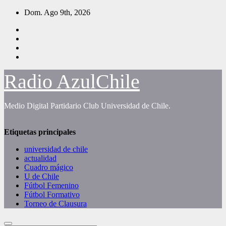
Saltar
Dom. Ago 9th, 2026
al
contenido
Radio AzulChile
Medio Digital Partidario Club Universidad de Chile.
Etiquetas principales
universidad de chile
actualidad
Cuadro mágico
U de Chile
Fútbol Femenino
Fútbol Formativo
Torneo de Clausura