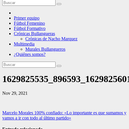
Primer equipo
Fútbol Femenino
Fútbol Formativo
Crónicas Bullangueras
Crónicas de Nacho Marquez
Multimedia
Murales Bullangueros
¿Quiénes somos?
1629825535_896593_1629825601
Nov 29, 2021
Navegación
Marcelo Morales 100% confiado: «Lo importante es que sumamos y
vamos a ir con todo al último partido»
de