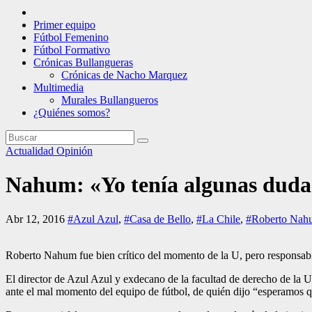
Primer equipo
Fútbol Femenino
Fútbol Formativo
Crónicas Bullangueras
Crónicas de Nacho Marquez
Multimedia
Murales Bullangueros
¿Quiénes somos?
Actualidad
Opinión
Nahum: «Yo tenía algunas dudas
Abr 12, 2016
#Azul Azul
,
#Casa de Bello
,
#La Chile
,
#Roberto Nah
Roberto Nahum fue bien crítico del momento de la U, pero responsabil
El director de Azul Azul y exdecano de la facultad de derecho de la 
ante el mal momento del equipo de fútbol, de quién dijo “esperamos qu