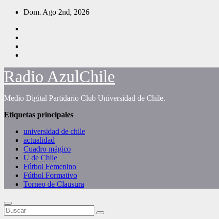
Saltar
Dom. Ago 2nd, 2026
al
contenido
Radio AzulChile
Medio Digital Partidario Club Universidad de Chile.
Etiquetas principales
universidad de chile
actualidad
Cuadro mágico
U de Chile
Fútbol Femenino
Fútbol Formativo
Torneo de Clausura