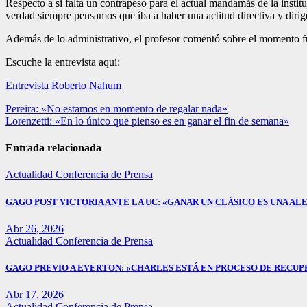
Respecto a si falta un contrapeso para el actual mandamás de la instit
verdad siempre pensamos que íba a haber una actitud directiva y dirig
Además de lo administrativo, el profesor comentó sobre el momento fut
Escuche la entrevista aquí:
Entrevista Roberto Nahum
Navegación
Pereira: «No estamos en momento de regalar nada»
Lorenzetti: «En lo único que pienso es en ganar el fin de semana»
de
entradas
Entrada relacionada
Actualidad
Conferencia de Prensa
GAGO POST VICTORIA ANTE LA UC: «GANAR UN CLÁSICO ES UNA ALE
Abr 26, 2026
Actualidad
Conferencia de Prensa
GAGO PREVIO A EVERTON: «CHARLES ESTÁ EN PROCESO DE RECUP
Abr 17, 2026
Actualidad
Conferencia de Prensa