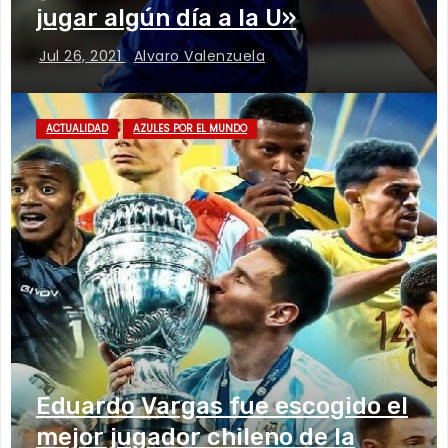
jugar algún día a la U»
Jul 26, 2021
Alvaro Valenzuela
ACTUALIDAD
AZULES POR EL MUNDO
Eduardo Vargas fue escogido el
mejor jugador chileno de la