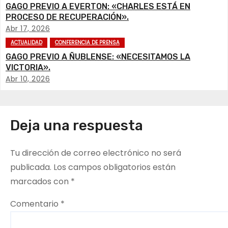
c
GAGO PREVIO A EVERTON: «CHARLES ESTÁ EN
PROCESO DE RECUPERACIÓN».
i
Abr 17, 2026
ACTUALIDAD
CONFERENCIA DE PRENSA
ó
GAGO PREVIO A ÑUBLENSE: «NECESITAMOS LA
VICTORIA».
n
Abr 10, 2026
d
e
Deja una respuesta
e
Tu dirección de correo electrónico no será
n
publicada.
Los campos obligatorios están
t
marcados con
*
r
Comentario
*
a