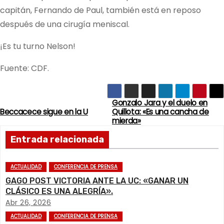
capitán, Fernando de Paul, también está en reposo
después de una cirugía meniscal.
¡Es tu turno Nelson!
Fuente: CDF.
Gonzalo Jara y el duelo en
N
Beccacece sigue en la U
Quillota: «Es una cancha de
mierda»
a
Entrada relacionada
v
e
ACTUALIDAD
CONFERENCIA DE PRENSA
GAGO POST VICTORIA ANTE LA UC: «GANAR UN
g
CLÁSICO ES UNA ALEGRÍA».
Abr 26, 2026
a
ACTUALIDAD
CONFERENCIA DE PRENSA