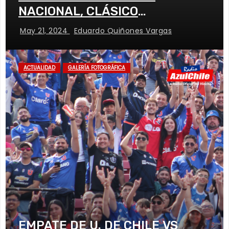
NACIONAL, CLÁSICO
UNIVERSITARIO
May 21, 2024
Eduardo Quiñones Vargas
ACTUALIDAD
GALERÍA FOTOGRÁFICA
EMPATE DE U. DE CHILE VS