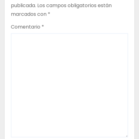
r
publicada.
Los campos obligatorios están
marcados con
*
a
Comentario
*
d
a
s