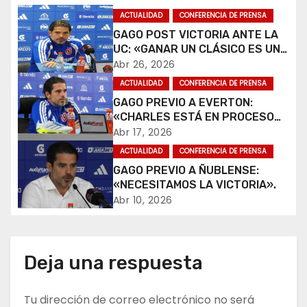
g
ACTUALIDAD
CONFERENCIA DE PRENSA
a
GAGO POST VICTORIA ANTE LA
UC: «GANAR UN CLÁSICO ES UNA
c
ALEGRÍA».
Abr 26, 2026
i
ACTUALIDAD
CONFERENCIA DE PRENSA
GAGO PREVIO A EVERTON:
ó
«CHARLES ESTÁ EN PROCESO
DE RECUPERACIÓN».
Abr 17, 2026
n
ACTUALIDAD
CONFERENCIA DE PRENSA
GAGO PREVIO A ÑUBLENSE:
d
«NECESITAMOS LA VICTORIA».
e
Abr 10, 2026
e
n
Deja una respuesta
t
Tu dirección de correo electrónico no será