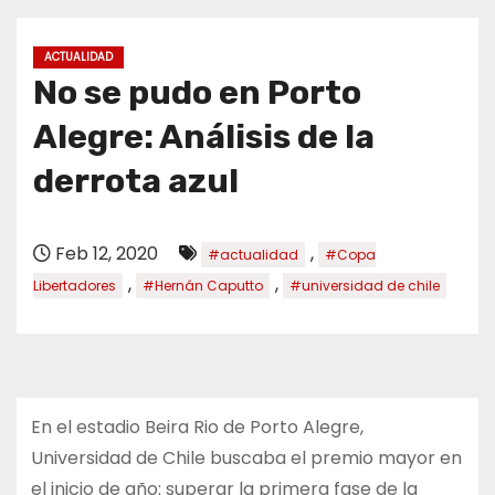
o
ACTUALIDAD
No se pudo en Porto
Alegre: Análisis de la
derrota azul
Feb 12, 2020
,
#actualidad
#Copa
,
,
Libertadores
#Hernán Caputto
#universidad de chile
En el estadio Beira Rio de Porto Alegre,
Universidad de Chile buscaba el premio mayor en
el inicio de año: superar la primera fase de la