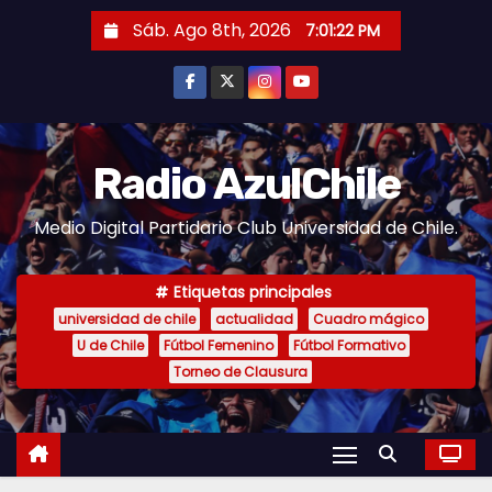
S
Sáb. Ago 8th, 2026
7:01:23 PM
a
l
t
a
r
Radio AzulChile
a
Medio Digital Partidario Club Universidad de Chile.
l
c
o
Etiquetas principales
n
universidad de chile
actualidad
Cuadro mágico
U de Chile
Fútbol Femenino
Fútbol Formativo
t
Torneo de Clausura
e
n
i
d