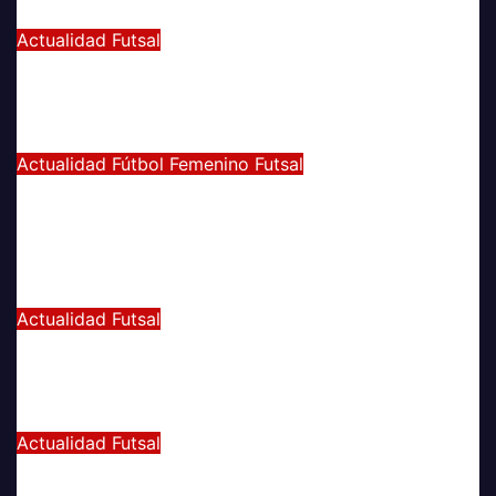
Dic 2, 2024
Joaquín Rivas
Actualidad
Futsal
¿Qué nos pasó en la Libertadores de
Futsal?
Sep 27, 2022
Joaquín Rivas
Actualidad
Fútbol Femenino
Futsal
¡Haciendo club! Grato amistoso
entre leonas Futsal y Fútbol 11 se
vivió ayer en La Florida
Jul 5, 2022
Radio AzulChile
Actualidad
Futsal
Decisiva fecha vivirá el equipo
Futsal en la final del certamen
Jun 24, 2022
Radio AzulChile
Actualidad
Futsal
El clásico fue azul en el Futsal