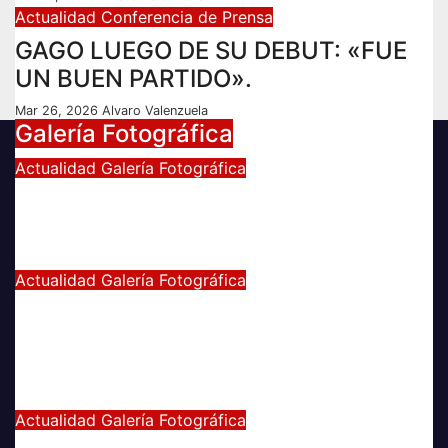
Actualidad
Conferencia de Prensa
GAGO LUEGO DE SU DEBUT: «FUE
UN BUEN PARTIDO».
Mar 26, 2026
Alvaro Valenzuela
Galería Fotográfica
Actualidad
Galería Fotográfica
FOTOGRAFÍAS U. DE CHILE VS
ÑUBLENSE
May 28, 2024
Radio AzulChile
Actualidad
Galería Fotográfica
GALERÍA DE FOTOGRAFÍAS DE
ACCESOS DEL ESTADIO NACIONAL,
CLÁSICO UNIVERSITARIO
May 21, 2024
Eduardo Quiñones Vargas
Actualidad
Galería Fotográfica
EMPATE DE U. DE CHILE VS