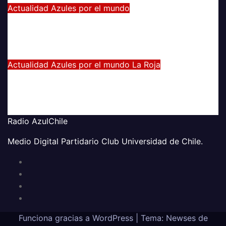
Actualidad
Azules por el mundo
Manuel Iturra inicia como DT en
España
Jul 5, 2021
Alvaro Valenzuela
Actualidad
Azules por el mundo
La Roja
El gran partido de Eugenio Mena
ante Argentina
Jun 4, 2021
Radio AzulChile
Radio AzulChile
Medio Digital Partidario Club Universidad de Chile.
Funciona gracias a WordPress
|
Tema:
Newses
de