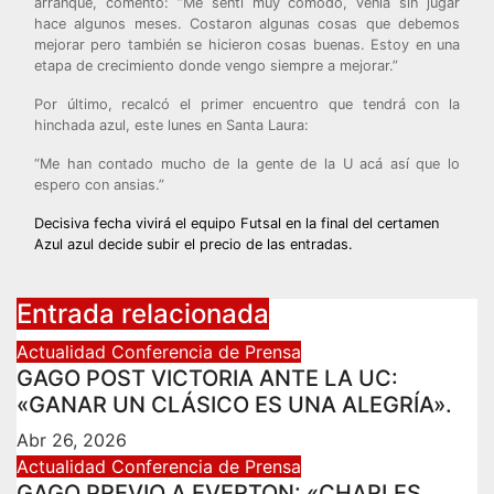
arranque, comentó: ”Me sentí muy cómodo, venía sin jugar
hace algunos meses. Costaron algunas cosas que debemos
mejorar pero también se hicieron cosas buenas. Estoy en una
etapa de crecimiento donde vengo siempre a mejorar.”
Por último, recalcó el primer encuentro que tendrá con la
hinchada azul, este lunes en Santa Laura:
“Me han contado mucho de la gente de la U acá así que lo
espero con ansias.”
Navegación
Decisiva fecha vivirá el equipo Futsal en la final del certamen
Azul azul decide subir el precio de las entradas.
de
entradas
Entrada relacionada
Actualidad
Conferencia de Prensa
GAGO POST VICTORIA ANTE LA UC:
«GANAR UN CLÁSICO ES UNA ALEGRÍA».
Abr 26, 2026
Actualidad
Conferencia de Prensa
GAGO PREVIO A EVERTON: «CHARLES