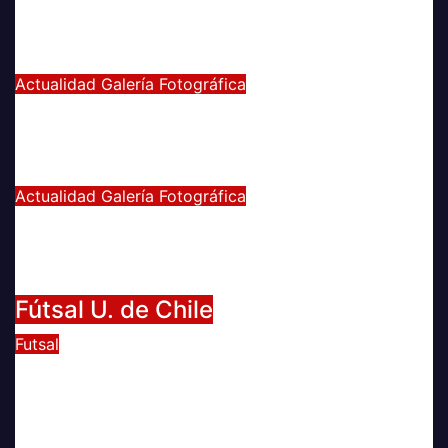
COQUIMBO
Abr 15, 2024
Radio AzulChile
Actualidad
Galería Fotográfica
PUNTEROS EN LA CANCHA Y EN LA
GALERÍA
Abr 8, 2024
Radio AzulChile
Actualidad
Galería Fotográfica
LA U FEMENINA LO GANA EN LA
PINTANA!
Abr 2, 2024
Radio AzulChile
Fútsal U. de Chile
Futsal
UNIVERSIDAD DE CHILE GANA EL
TETRACAMPEONATO DEL FUTSAL
FEMENINO