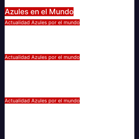
Jun 18, 2022
Radio AzulChile
Azules en el Mundo
Actualidad
Azules por el mundo
CONTINUA LA PESADILLA DE
ARAOS: NUEVA LESIÓN.
Feb 17, 2024
Alvaro Valenzuela
Actualidad
Azules por el mundo
Edu Vargas se ilusiona: «La gente
sabe que quiero volver a jugar algún
día a la U»
Jul 26, 2021
Alvaro Valenzuela
Actualidad
Azules por el mundo
Eduardo Vargas fue escogido el
mejor jugador chileno de la Copa
América
Jul 13, 2021
Radio AzulChile