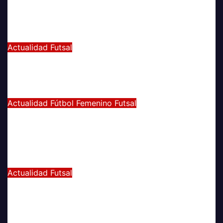
TETRACAMPEONATO DEL FUTSAL
FEMENINO
Dic 2, 2024
Joaquín Rivas
Actualidad
Futsal
¿Qué nos pasó en la Libertadores de
Futsal?
Sep 27, 2022
Joaquín Rivas
Actualidad
Fútbol Femenino
Futsal
¡Haciendo club! Grato amistoso
entre leonas Futsal y Fútbol 11 se
vivió ayer en La Florida
Jul 5, 2022
Radio AzulChile
Actualidad
Futsal
Decisiva fecha vivirá el equipo
Futsal en la final del certamen
Jun 24, 2022
Radio AzulChile