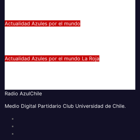
América
Jul 13, 2021
Radio AzulChile
Actualidad
Azules por el mundo
Manuel Iturra inicia como DT en
España
Jul 5, 2021
Alvaro Valenzuela
Actualidad
Azules por el mundo
La Roja
El gran partido de Eugenio Mena
ante Argentina
Jun 4, 2021
Radio AzulChile
Radio AzulChile
Medio Digital Partidario Club Universidad de Chile.