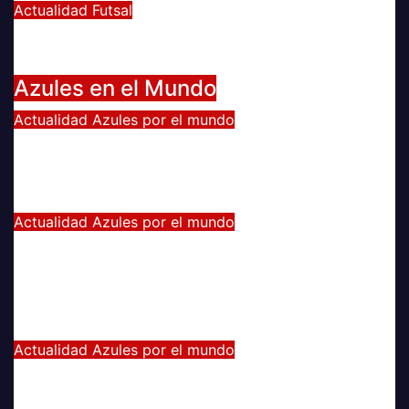
Actualidad
Futsal
El clásico fue azul en el Futsal
Jun 18, 2022
Radio AzulChile
Azules en el Mundo
Actualidad
Azules por el mundo
CONTINUA LA PESADILLA DE
ARAOS: NUEVA LESIÓN.
Feb 17, 2024
Alvaro Valenzuela
Actualidad
Azules por el mundo
Edu Vargas se ilusiona: «La gente
sabe que quiero volver a jugar algún
día a la U»
Jul 26, 2021
Alvaro Valenzuela
Actualidad
Azules por el mundo
Eduardo Vargas fue escogido el
mejor jugador chileno de la Copa