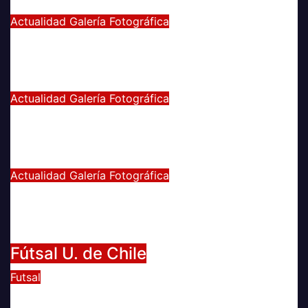
May 21, 2024
Eduardo Quiñones Vargas
Actualidad
Galería Fotográfica
EMPATE DE U. DE CHILE VS
COQUIMBO
Abr 15, 2024
Radio AzulChile
Actualidad
Galería Fotográfica
PUNTEROS EN LA CANCHA Y EN LA
GALERÍA
Abr 8, 2024
Radio AzulChile
Actualidad
Galería Fotográfica
LA U FEMENINA LO GANA EN LA
PINTANA!
Abr 2, 2024
Radio AzulChile
Fútsal U. de Chile
Futsal
UNIVERSIDAD DE CHILE GANA EL