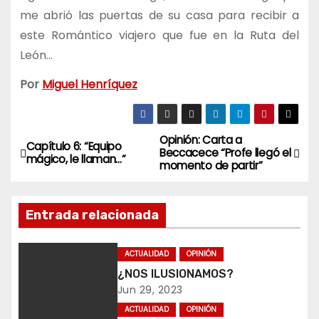
me abrió las puertas de su casa para recibir a
este Romántico viajero que fue en la Ruta del
León…
Por
Miguel Henríquez
Opinión: Carta a
N
Capítulo 6: “Equipo
Beccacece “Profe llegó el
mágico, le llaman…”
momento de partir”
a
v
Entrada relacionada
e
ACTUALIDAD
OPINIÓN
g
¿NOS ILUSIONAMOS?
Jun 29, 2023
a
ACTUALIDAD
OPINIÓN