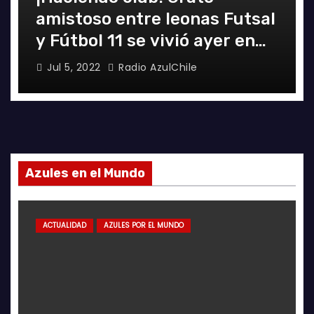
amistoso entre leonas Futsal
y Fútbol 11 se vivió ayer en
La Florida
Jul 5, 2022
Radio AzulChile
Azules en el Mundo
ACTUALIDAD
AZULES POR EL MUNDO