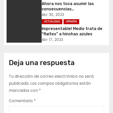
c
Ahora nos toca asumir las
consecuencias…
i
Abr 30, 2023
ó
ACTUALIDAD
OPINIÓN
Impresentable! Medio trata de
n
“flaites” a hinchas azules
Abr 17, 2023
d
e
Deja una respuesta
e
n
Tu dirección de correo electrónico no será
publicada.
Los campos obligatorios están
t
marcados con
*
r
Comentario
*
a