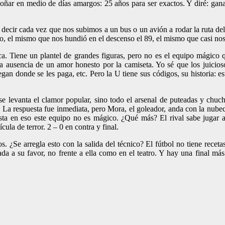
soñar en medio de días amargos: 25 años para ser exactos. Y diré: gan
s decir cada vez que nos subimos a un bus o un avión a rodar la ruta d
do, el mismo que nos hundió en el descenso el 89, el mismo que casi nos 
a. Tiene un plantel de grandes figuras, pero no es el equipo mágico qu
 la ausencia de un amor honesto por la camiseta. Yo sé que los juicio
gan donde se les paga, etc. Pero la U tiene sus códigos, su historia: es
e levanta el clamor popular, sino todo el arsenal de puteadas y chuch
 La respuesta fue inmediata, pero Mora, el goleador, anda con la nubecit
sta en eso este equipo no es mágico. ¿Qué más? El rival sabe jugar al
cula de terror. 2 – 0 en contra y final.
 ¿Se arregla esto con la salida del técnico? El fútbol no tiene recetas
da a su favor, no frente a ella como en el teatro. Y hay una final más