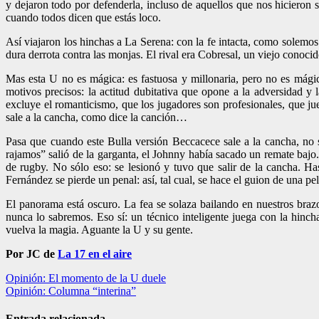
y dejaron todo por defenderla, incluso de aquellos que nos hicieron 
cuando todos dicen que estás loco.
Así viajaron los hinchas a La Serena: con la fe intacta, como solemo
dura derrota contra las monjas. El rival era Cobresal, un viejo conoci
Mas esta U no es mágica: es fastuosa y millonaria, pero no es mágic
motivos precisos: la actitud dubitativa que opone a la adversidad y
excluye el romanticismo, que los jugadores son profesionales, que jue
sale a la cancha, como dice la canción…
Pasa que cuando este Bulla versión Beccacece sale a la cancha, no s
rajamos” salió de la garganta, el Johnny había sacado un remate bajo.
de rugby. No sólo eso: se lesionó y tuvo que salir de la cancha. Ha
Fernández se pierde un penal: así, tal cual, se hace el guion de una pelí
El panorama está oscuro. La fea se solaza bailando en nuestros brazos.
nunca lo sabremos. Eso sí: un técnico inteligente juega con la hincha
vuelva la magia. Aguante la U y su gente.
Por JC de
La 17 en el aire
Navegación
Opinión: El momento de la U duele
Opinión: Columna “interina”
de
entradas
Entrada relacionada