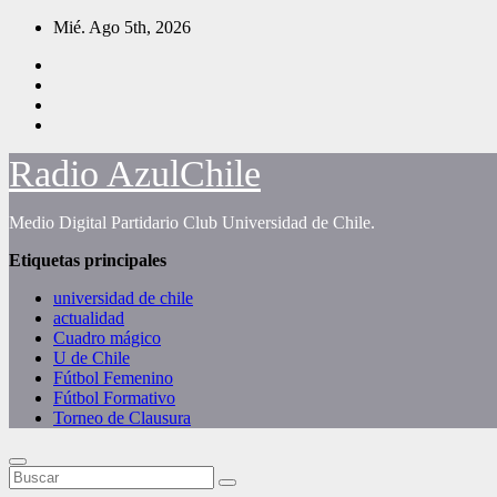
Saltar
Mié. Ago 5th, 2026
al
contenido
Radio AzulChile
Medio Digital Partidario Club Universidad de Chile.
Etiquetas principales
universidad de chile
actualidad
Cuadro mágico
U de Chile
Fútbol Femenino
Fútbol Formativo
Torneo de Clausura