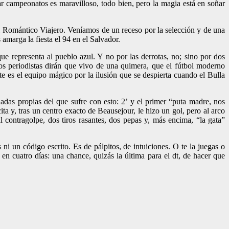
ar campeonatos es maravilloso, todo bien, pero la magia está en soñar
el Romántico Viajero. Veníamos de un receso por la selección y de una
amarga la fiesta el 94 en el Salvador.
e representa al pueblo azul. Y no por las derrotas, no; sino por dos
sos periodistas dirán que vivo de una quimera, que el fútbol moderno
te es el equipo mágico por la ilusión que se despierta cuando el Bulla
adas propias del que sufre con esto: 2’ y el primer “puta madre, nos
a y, tras un centro exacto de Beausejour, le hizo un gol, pero al arco
 contragolpe, dos tiros rasantes, dos pepas y, más encima, “la gata”
 ni un código escrito. Es de pálpitos, de intuiciones. O te la juegas o
 en cuatro días: una chance, quizás la última para el dt, de hacer que