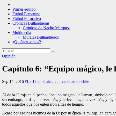
Primer equipo
Fútbol Femenino
Fútbol Formativo
Crónicas Bullangueras
Crónicas de Nacho Marquez
Multimedia
Murales Bullangueros
¿Quiénes somos?
Opinión
Capítulo 6: “Equipo mágico, l
Sep 14, 2016
#La 17 en el aire
,
#universidad de chile
Al de la U roja en el pecho, “equipo mágico” le llaman, símbolo del 
sin embargo, le das, una vez más, y te levantas, una vez más, y sigue
todos aquellos que nos enterraron antes de tiempo.
Acaso por eso nos hicimos de la U: por su épica. A mi hija, en camino,