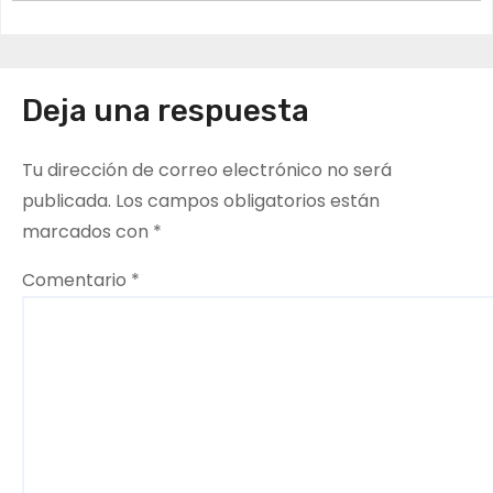
v
e
Deja una respuesta
g
Tu dirección de correo electrónico no será
a
publicada.
Los campos obligatorios están
c
marcados con
*
i
Comentario
*
ó
n
d
e