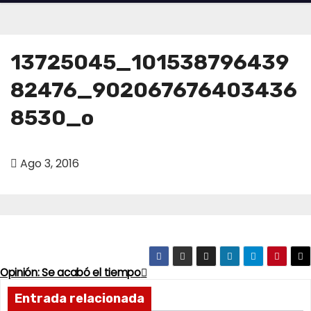
13725045_101538796439
82476_902067676403436
8530_o
Ago 3, 2016
Opinión: Se acabó el tiempo
N
Entrada relacionada
a