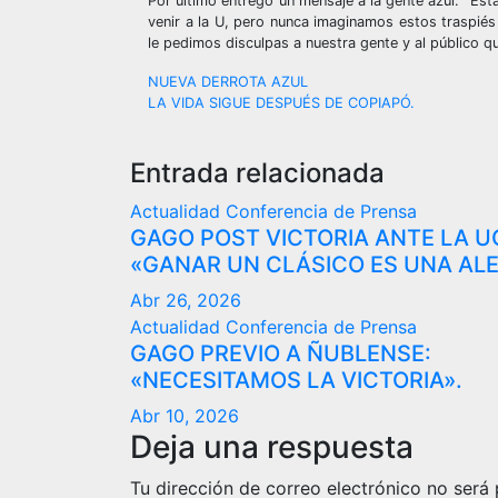
Por último entregó un mensaje a la gente azul: “Es
venir a la U, pero nunca imaginamos estos traspié
le pedimos disculpas a nuestra gente y al público 
Navegación
NUEVA DERROTA AZUL
LA VIDA SIGUE DESPUÉS DE COPIAPÓ.
de
entradas
Entrada relacionada
Actualidad
Conferencia de Prensa
GAGO POST VICTORIA ANTE LA U
«GANAR UN CLÁSICO ES UNA ALE
Abr 26, 2026
Actualidad
Conferencia de Prensa
GAGO PREVIO A ÑUBLENSE:
«NECESITAMOS LA VICTORIA».
Abr 10, 2026
Deja una respuesta
Tu dirección de correo electrónico no será 