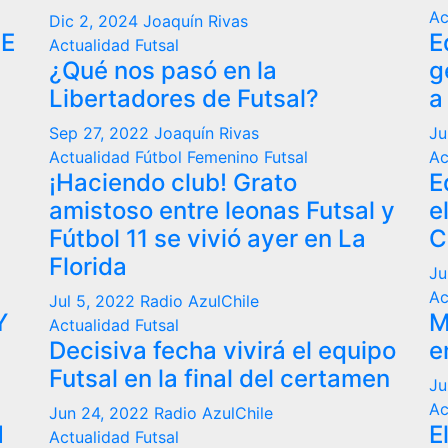
Ac
Dic 2, 2024
Joaquín Rivas
DE
E
Actualidad
Futsal
¿Qué nos pasó en la
g
Libertadores de Futsal?
a
Sep 27, 2022
Joaquín Rivas
Ju
Actualidad
Fútbol Femenino
Futsal
Ac
¡Haciendo club! Grato
E
amistoso entre leonas Futsal y
e
Fútbol 11 se vivió ayer en La
C
Florida
Ju
Ac
Jul 5, 2022
Radio AzulChile
Y
M
Actualidad
Futsal
Decisiva fecha vivirá el equipo
e
Futsal en la final del certamen
Ju
Ac
Jun 24, 2022
Radio AzulChile
N
E
Actualidad
Futsal