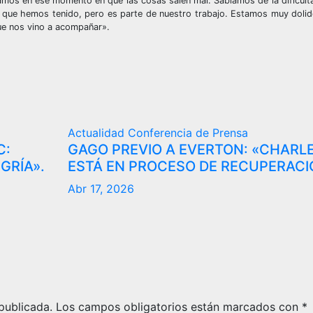
tamos en ese momento en que las cosas salen mal. Sabíamos de la dificult
s que hemos tenido, pero es parte de nuestro trabajo. Estamos muy dolid
que nos vino a acompañar».
Actualidad
Conferencia de Prensa
C:
GAGO PREVIO A EVERTON: «CHARL
GRÍA».
ESTÁ EN PROCESO DE RECUPERACI
Abr 17, 2026
publicada.
Los campos obligatorios están marcados con
*