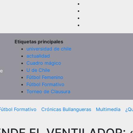
Etiquetas principales
universidad de chile
actualidad
Cuadro mágico
U de Chile
de
Fútbol Femenino
Fútbol Formativo
Torneo de Clausura
Fútbol Formativo
Crónicas Bullangueras
Multimedia
¿Q
ENDE EL VENTILADOR: