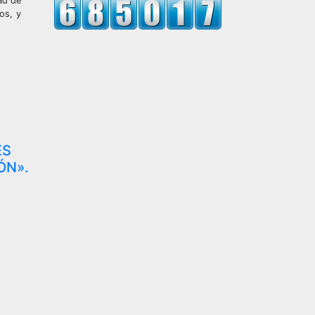
ad de
os, y
ES
ÓN».