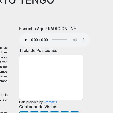
Escucha Aquí! RADIO ONLINE
n las
Tabla de Posiciones
 U es
sión;
iva”.
s del
nemos
ro es
damos
de la
e ser
Data provided by
Scoreaxis
Contador de Visitas