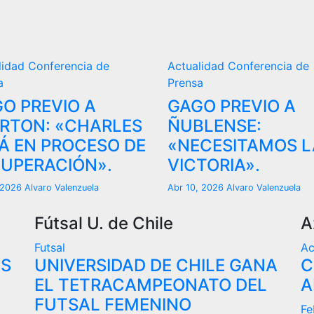
lidad
Conferencia de
Actualidad
Conferencia de
a
Prensa
O PREVIO A
GAGO PREVIO A
RTON: «CHARLES
ÑUBLENSE:
Á EN PROCESO DE
«NECESITAMOS L
UPERACIÓN».
VICTORIA».
, 2026
Alvaro Valenzuela
Abr 10, 2026
Alvaro Valenzuela
Fútsal U. de Chile
A
Futsal
Ac
VS
UNIVERSIDAD DE CHILE GANA
C
EL TETRACAMPEONATO DEL
A
FUTSAL FEMENINO
Fe