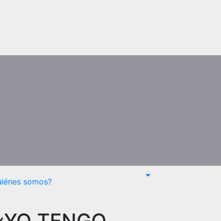
uiénes somos?
 «YO TENGO