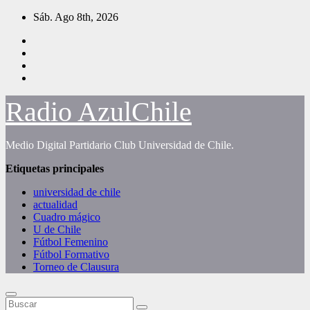
Saltar
Sáb. Ago 8th, 2026
al
contenido
Radio AzulChile
Medio Digital Partidario Club Universidad de Chile.
Etiquetas principales
universidad de chile
actualidad
Cuadro mágico
U de Chile
Fútbol Femenino
Fútbol Formativo
Torneo de Clausura