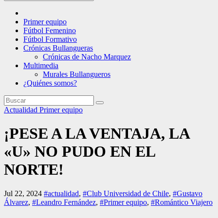
Primer equipo
Fútbol Femenino
Fútbol Formativo
Crónicas Bullangueras
Crónicas de Nacho Marquez
Multimedia
Murales Bullangueros
¿Quiénes somos?
Actualidad
Primer equipo
¡PESE A LA VENTAJA, LA
«U» NO PUDO EN EL
NORTE!
Jul 22, 2024
#actualidad
,
#Club Universidad de Chile
,
#Gustavo
Álvarez
,
#Leandro Fernández
,
#Primer equipo
,
#Romántico Viajero