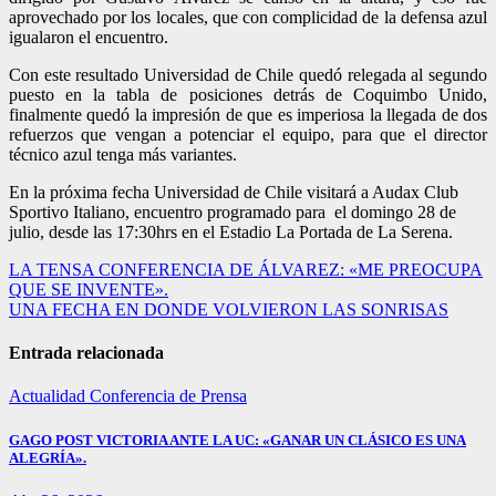
aprovechado por los locales, que con complicidad de la defensa azul
igualaron el encuentro.
Con este resultado Universidad de Chile quedó relegada al segundo
puesto en la tabla de posiciones detrás de Coquimbo Unido,
finalmente quedó la impresión de que es imperiosa la llegada de dos
refuerzos que vengan a potenciar el equipo, para que el director
técnico azul tenga más variantes.
En la próxima fecha Universidad de Chile visitará a Audax Club
Sportivo Italiano, encuentro programado para el domingo 28 de
julio, desde las 17:30hrs en el Estadio La Portada de La Serena.
Navegación
LA TENSA CONFERENCIA DE ÁLVAREZ: «ME PREOCUPA
QUE SE INVENTE».
de
UNA FECHA EN DONDE VOLVIERON LAS SONRISAS
entradas
Entrada relacionada
Actualidad
Conferencia de Prensa
GAGO POST VICTORIA ANTE LA UC: «GANAR UN CLÁSICO ES UNA
ALEGRÍA».