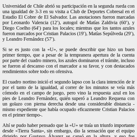
Universidad de Chile abrió su participación en la segunda rueda con
una igualdad de 3-3 en su visita a Club de Deportes Cobresal en el
Estadio El Cobre de El Salvador. Las anotaciones fueron marcadas
por Leonardo Valencia (12′), autogol de Matías Zaldivia (60′), y
Diego Coelho (64′) para los locales; mientras que los tantos azules
fueron marcados por Cristian Palacios (19′), Matías Sepúlveda (29′),
y Leandro Fernández (57′).
Si se es justo con la «U», se puede describir que hizo un buen
primer tiempo, que a pesar de la tempranera apertura de la cuenta
por parte del cuadro minero, los azules dominaron el trámite, incluso
se fueron al descanso con el marcador a su favor, y con destacados
rendimientos sobre todo en ofensiva.
El cuadro nortino inició el segundo lapso con la clara intención de ir
por el tanto de la igualdad, al correr de los minutos se veía más
cómodo en el campo de juego, pero vino la respuesta azul en los
pies de Leandro Fernández, quién superó a Leandro Requena con
un golazo con pierna derecha desde una considerable distancia -
mismo expediente que había ocupado eficazmente Cristian Palacios
en el primer tiempo-.
Ahí se pudo haber pensado que la «U» se traía un triunfo importante
desde «Tierra Santa», sin embargo, dio la sensación que el equipo
dirigido por Gustavo Álvarez se cansó en la altura, y eso fue