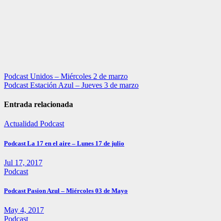
Navegación
Podcast Unidos – Miércoles 2 de marzo
Podcast Estación Azul – Jueves 3 de marzo
de
entradas
Entrada relacionada
Actualidad
Podcast
Podcast La 17 en el aire – Lunes 17 de julio
Jul 17, 2017
Podcast
Podcast Pasion Azul – Miércoles 03 de Mayo
May 4, 2017
Podcast