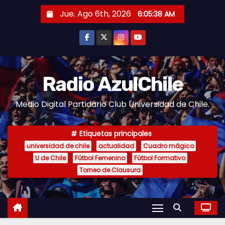
S
Jue. Ago 6th, 2026
6:05:40 AM
a
l
t
a
r
Radio AzulChile
a
Medio Digital Partidario Club Universidad de Chile.
l
c
o
Etiquetas principales
n
universidad de chile
actualidad
Cuadro mágico
U de Chile
Fútbol Femenino
Fútbol Formativo
t
Torneo de Clausura
e
n
i
d