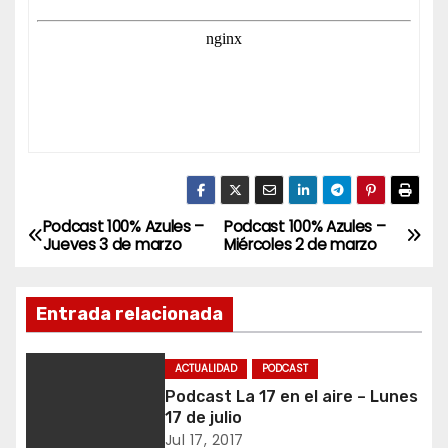
Podcast 100% Azules –
Podcast 100% Azules –
N
Jueves 3 de marzo
Miércoles 2 de marzo
a
Entrada relacionada
v
e
ACTUALIDAD
PODCAST
Podcast La 17 en el aire – Lunes
g
17 de julio
a
Jul 17, 2017