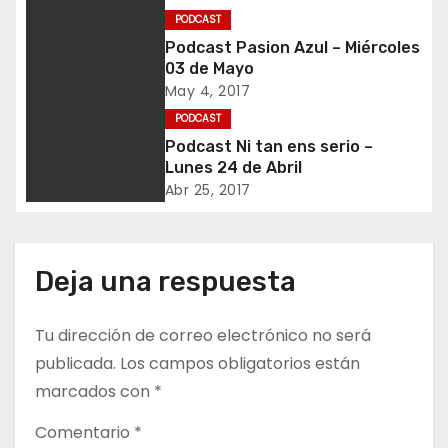
PODCAST
c
Podcast Pasion Azul – Miércoles
03 de Mayo
i
May 4, 2017
ó
PODCAST
Podcast Ni tan ens serio –
n
Lunes 24 de Abril
Abr 25, 2017
d
e
Deja una respuesta
e
n
Tu dirección de correo electrónico no será
publicada.
Los campos obligatorios están
t
marcados con
*
r
Comentario
*