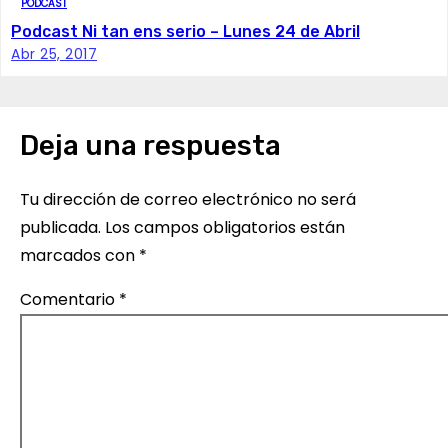
c
PODCAST
Podcast Ni tan ens serio – Lunes 24 de Abril
i
Abr 25, 2017
ó
n
Deja una respuesta
d
Tu dirección de correo electrónico no será
e
publicada.
Los campos obligatorios están
e
marcados con
*
n
Comentario
*
t
r
a