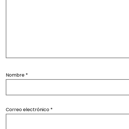
d
a
s
Nombre
*
Correo electrónico
*