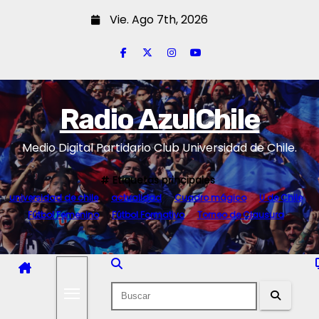
S
Vie. Ago 7th, 2026
a
l
t
a
r
Radio AzulChile
a
Medio Digital Partidario Club Universidad de Chile.
l
c
Etiquetas principales
o
universidad de chile
actualidad
Cuadro mágico
U de Chile
n
Fútbol Femenino
Fútbol Formativo
Torneo de Clausura
t
e
n
i
d