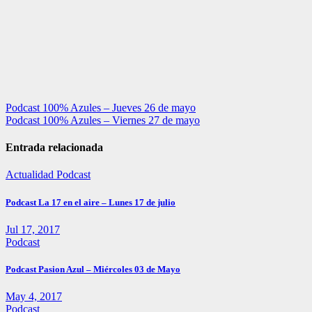
Navegación
Podcast 100% Azules – Jueves 26 de mayo
Podcast 100% Azules – Viernes 27 de mayo
de
entradas
Entrada relacionada
Actualidad
Podcast
Podcast La 17 en el aire – Lunes 17 de julio
Jul 17, 2017
Podcast
Podcast Pasion Azul – Miércoles 03 de Mayo
May 4, 2017
Podcast