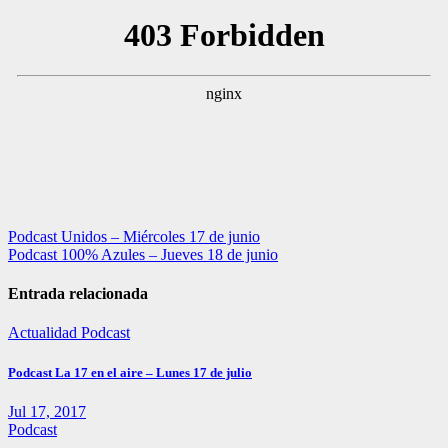
Navegación
Podcast Unidos – Miércoles 17 de junio
Podcast 100% Azules – Jueves 18 de junio
de
entradas
Entrada relacionada
Actualidad
Podcast
Podcast La 17 en el aire – Lunes 17 de julio
Jul 17, 2017
Podcast