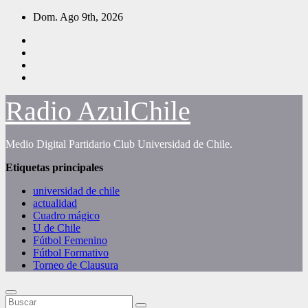
Saltar
Dom. Ago 9th, 2026
al
contenido
Radio AzulChile
Medio Digital Partidario Club Universidad de Chile.
Etiquetas principales
universidad de chile
actualidad
Cuadro mágico
U de Chile
Fútbol Femenino
Fútbol Formativo
Torneo de Clausura