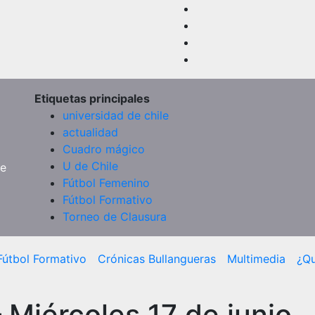
Etiquetas principales
universidad de chile
actualidad
Cuadro mágico
U de Chile
de
Fútbol Femenino
Fútbol Formativo
Torneo de Clausura
Fútbol Formativo
Crónicas Bullangueras
Multimedia
¿Q
 Miércoles 17 de junio