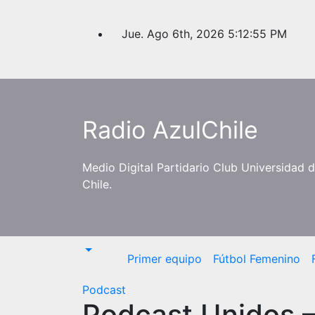
Saltar
al
Jue. Ago 6th, 2026
5:12:55 PM
contenido
Radio AzulChile
Medio Digital Partidario Club Universidad 
Chile.
Primer equipo
Fútbol Femenino
Podcast
Podcast Unidos –