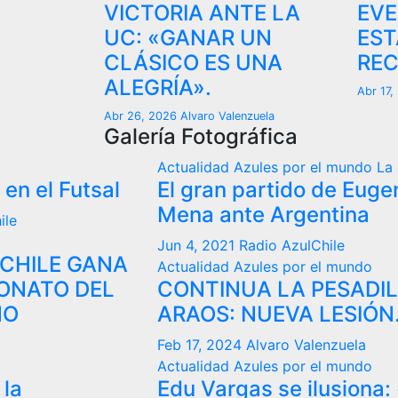
VICTORIA ANTE LA
EVE
UC: «GANAR UN
EST
CLÁSICO ES UNA
REC
ALEGRÍA».
Abr 17
Abr 26, 2026
Alvaro Valenzuela
Galería Fotográfica
 el mundo
La Roja
 de Eugenio
entina
Chile
 el mundo
PESADILLA DE
 LESIÓN.
lenzuela
 el mundo
lusiona: «La