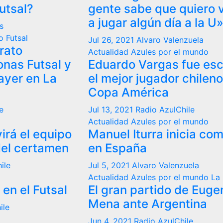
 quiero volver
ía a la U»
lenzuela
 el mundo
s fue escogido
r chileno de la
lChile
 el mundo
inicia como DT
enzuela
 el mundo
La Roja
 de Eugenio
entina
Chile