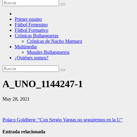
Primer equipo
Fútbol Femenino
Fútbol Formativo
Crónicas Bullangueras
Crónicas de Nacho Marquez
Multimedia
Murales Bullangueros
¿Quiénes somos?
A_UNO_1144247-1
May 28, 2021
Navegación
Polaco Goldberg: “Con Sergio Vargas no seguiremos en la U”
de
Entrada relacionada