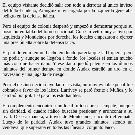
El equipo visitante decidió salir con todo a derrotar al único invicto
del fútbol chileno, Aranguiz muy cargada por la izquierda generaba
peligro en la defensa itálica.
Pero el equipo de colonia despertó y empezó a demostrar porque su
posición en tabla del torneo nacional. Con Crovetto muy activo por
izquierda y Monticinos por derecha, los locales empezaron a ejercer
una presión alta sobre la defensa laica.
El partido entró en un bache en donde parecía que la U quería pero
no podía y aunque no llegaba a fondo, los locales si tenían mucho
más con que hacer daño. Y ese daño quedó patente en los últimos
minutos del primer tiempo en donde Audax estrelló un tiro en el
travesaño y una jugada de riesgo.
Pero el destino decidió ayudar a la visita, un muy evitable penal fue
cobrado a favor de los laicos, Larrivey se paró frente a Muñoz y lo
cambió por gol. 1-0 para los estudiantiles.
El complemento encontró a un local furioso por el empate, aunque
sin claridad, el cuadro itálico buscaba presionar y arrinconar a su
rival. De esa manera, a través de Montecinos, encontró el empate.
Luego de la paridad, Audax tuvo grandes minutos, siendo un
vendaval que superaba en todas las líneas al conjunto laico.