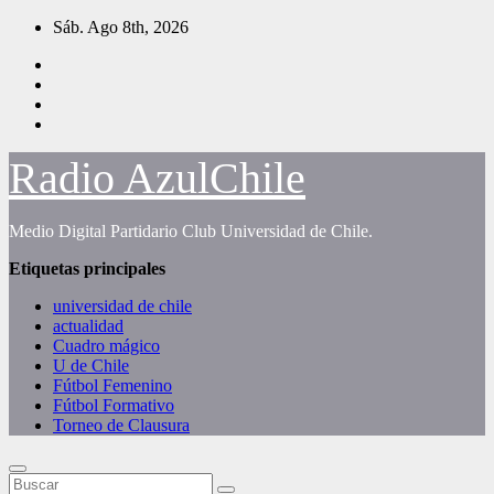
Saltar
Sáb. Ago 8th, 2026
al
contenido
Radio AzulChile
Medio Digital Partidario Club Universidad de Chile.
Etiquetas principales
universidad de chile
actualidad
Cuadro mágico
U de Chile
Fútbol Femenino
Fútbol Formativo
Torneo de Clausura