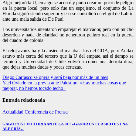
Algo mejoró la U, en algo se acercó y pudo crear un poco de peligro
en la puerta local, pero solo fue un espejismo, el conjunto de La
Florida siguió siendo superior y eso se consolidó en el gol de Labrín
ante una mala salida de De Paul.
Los universitarios intentaron emparejar el marcador, pero con mucho
desorden y nada de claridad no generaron peligro real en la puerta
del cuadro de colonia.
El reloj avanzaba y la ansiedad mataba a los del CDA, pero Audax
estuvo más cerca del tercero que la U del empate, así el tiempo se
terminó y Universidad de Chile volvió a comer una derrota dura,
que dejas muchas dudas y pocas certezas.
Navegación
Diego Carrasco se opera y será baja por más de un mes
Yael Oviedo en la previa ante Palestino: «Hay muchas cosas que
de
mejorar, no hemos tocado techo»
entradas
Entrada relacionada
Actualidad
Conferencia de Prensa
GAGO POST VICTORIA ANTE LA UC: «GANAR UN CLÁSICO ES UNA
ALEGRÍA».