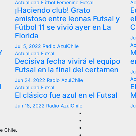
Actualidad
Fútbol Femenino
Futsal
Ac
¡Haciendo club! Grato
E
amistoso entre leonas Futsal y
e
Fútbol 11 se vivió ayer en La
C
Florida
Ju
Ac
Jul 5, 2022
Radio AzulChile
Y
M
Actualidad
Futsal
Decisiva fecha vivirá el equipo
e
Futsal en la final del certamen
Ju
Ac
Jun 24, 2022
Radio AzulChile
N
E
Actualidad
Futsal
El clásico fue azul en el Futsal
M
Jun 18, 2022
Radio AzulChile
Ju
e Chile.