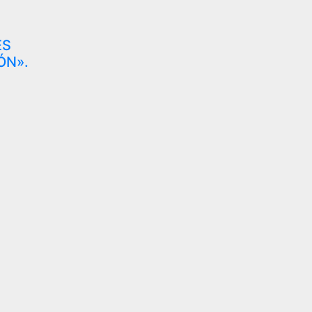
ES
ÓN».