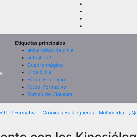
Etiquetas principales
universidad de chile
actualidad
Cuadro mágico
U de Chile
de
Fútbol Femenino
Fútbol Formativo
Torneo de Clausura
Fútbol Formativo
Crónicas Bullangueras
Multimedia
¿Q
ente con los Kinesiólog