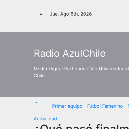
Saltar
al
Jue. Ago 6th, 2026
contenido
Radio AzulChile
Medio Digital Partidario Club Universidad 
Chile.
Primer equipo
Fútbol Femenino
Actualidad
¿Qué pasó finalm