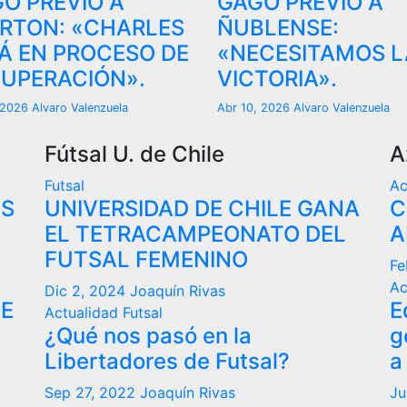
O PREVIO A
GAGO PREVIO A
RTON: «CHARLES
ÑUBLENSE:
Á EN PROCESO DE
«NECESITAMOS L
UPERACIÓN».
VICTORIA».
, 2026
Alvaro Valenzuela
Abr 10, 2026
Alvaro Valenzuela
Fútsal U. de Chile
A
Futsal
Ac
VS
UNIVERSIDAD DE CHILE GANA
C
EL TETRACAMPEONATO DEL
A
FUTSAL FEMENINO
Fe
Ac
Dic 2, 2024
Joaquín Rivas
DE
E
Actualidad
Futsal
¿Qué nos pasó en la
g
Libertadores de Futsal?
a
Sep 27, 2022
Joaquín Rivas
Ju