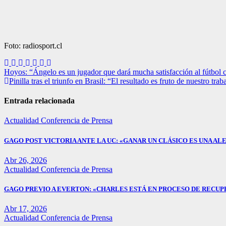
Foto: radiosport.cl
Navegación
Hoyos: “Ángelo es un jugador que dará mucha satisfacción al fútbol 
Pinilla tras el triunfo en Brasil: “El resultado es fruto de nuestro tra
de
entradas
Entrada relacionada
Actualidad
Conferencia de Prensa
GAGO POST VICTORIA ANTE LA UC: «GANAR UN CLÁSICO ES UNA ALE
Abr 26, 2026
Actualidad
Conferencia de Prensa
GAGO PREVIO A EVERTON: «CHARLES ESTÁ EN PROCESO DE RECUP
Abr 17, 2026
Actualidad
Conferencia de Prensa