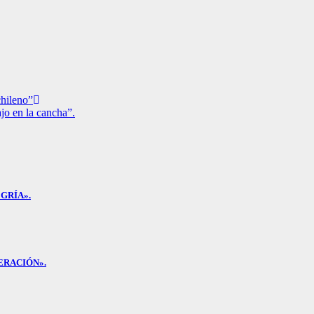
chileno”
bajo en la cancha”.
GRÍA».
ERACIÓN».