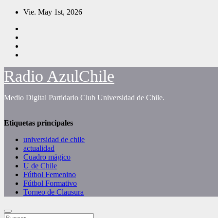
Saltar
Vie. May 1st, 2026
al
contenido
Radio AzulChile
Medio Digital Partidario Club Universidad de Chile.
Etiquetas principales
universidad de chile
actualidad
Cuadro mágico
U de Chile
Fútbol Femenino
Fútbol Formativo
Torneo de Clausura