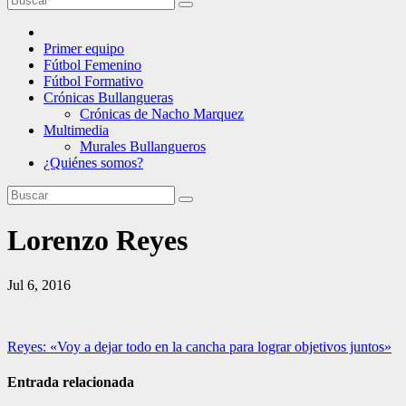
Primer equipo
Fútbol Femenino
Fútbol Formativo
Crónicas Bullangueras
Crónicas de Nacho Marquez
Multimedia
Murales Bullangueros
¿Quiénes somos?
Lorenzo Reyes
Jul 6, 2016
Navegación
Reyes: «Voy a dejar todo en la cancha para lograr objetivos juntos»
de
Entrada relacionada
entradas