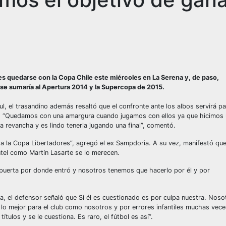
o es quedarse con la Copa Chile este miércoles en La Serena y, de paso,
 se sumaría al Apertura 2014 y la Supercopa de 2015.
l, el trasandino además resaltó que el confronte ante los albos servirá pa
s. “Quedamos con una amargura cuando jugamos con ellos ya que hicimos
revancha y es lindo tenerla jugando una final”, comentó.
 a la Copa Libertadores”, agregó el ex Sampdoria. A su vez, manifestó qu
ntel como Martín Lasarte se lo merecen.
la puerta por donde entró y nosotros tenemos que hacerlo por él y por
úa, el defensor señaló que Si él es cuestionado es por culpa nuestra. Noso
 lo mejor para el club como nosotros y por errores infantiles muchas vece
ulos y se le cuestiona. Es raro, el fútbol es así”.