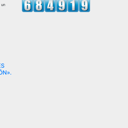
 un
ES
ÓN».