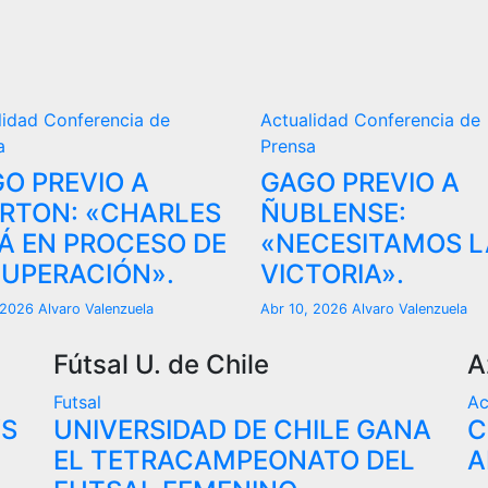
lidad
Conferencia de
Actualidad
Conferencia de
a
Prensa
O PREVIO A
GAGO PREVIO A
RTON: «CHARLES
ÑUBLENSE:
Á EN PROCESO DE
«NECESITAMOS L
UPERACIÓN».
VICTORIA».
, 2026
Alvaro Valenzuela
Abr 10, 2026
Alvaro Valenzuela
Fútsal U. de Chile
A
Futsal
Ac
VS
UNIVERSIDAD DE CHILE GANA
C
EL TETRACAMPEONATO DEL
A