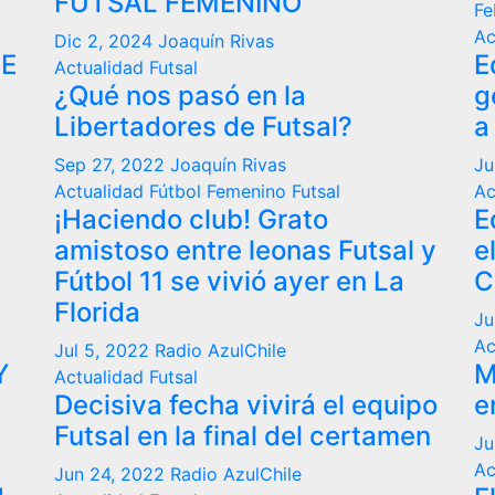
FUTSAL FEMENINO
Fe
Ac
Dic 2, 2024
Joaquín Rivas
DE
E
Actualidad
Futsal
¿Qué nos pasó en la
g
Libertadores de Futsal?
a
Sep 27, 2022
Joaquín Rivas
Ju
Actualidad
Fútbol Femenino
Futsal
Ac
¡Haciendo club! Grato
E
amistoso entre leonas Futsal y
e
Fútbol 11 se vivió ayer en La
C
Florida
Ju
Ac
Jul 5, 2022
Radio AzulChile
Y
M
Actualidad
Futsal
Decisiva fecha vivirá el equipo
e
Futsal en la final del certamen
Ju
Ac
Jun 24, 2022
Radio AzulChile