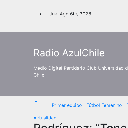
Saltar
al
Jue. Ago 6th, 2026
contenido
Radio AzulChile
Medio Digital Partidario Club Universidad 
Chile.
Primer equipo
Fútbol Femenino
Actualidad
Rodríguez: “Tenem