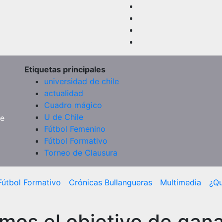
Etiquetas principales
universidad de chile
actualidad
Cuadro mágico
U de Chile
de
Fútbol Femenino
Fútbol Formativo
Torneo de Clausura
Fútbol Formativo
Crónicas Bullangueras
Multimedia
¿Q
os el objetivo de ganar 