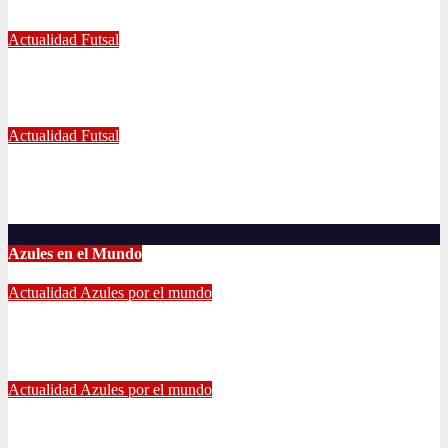
Jul 5, 2022
Radio AzulChile
Actualidad
Futsal
Decisiva fecha vivirá el equipo Futsal en la final del certamen
Jun 24, 2022
Radio AzulChile
Actualidad
Futsal
El clásico fue azul en el Futsal
Jun 18, 2022
Radio AzulChile
Azules en el Mundo
Actualidad
Azules por el mundo
CONTINUA LA PESADILLA DE ARAOS: NUEVA LESIÓN.
Feb 17, 2024
Alvaro Valenzuela
Actualidad
Azules por el mundo
Edu Vargas se ilusiona: «La gente sabe que quiero volver a
jugar algún día a la U»