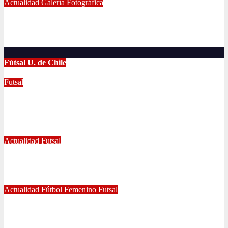
Actualidad
Galería Fotográfica
LA U FEMENINA LO GANA EN LA PINTANA!
Abr 2, 2024
Radio AzulChile
Fútsal U. de Chile
Futsal
UNIVERSIDAD DE CHILE GANA EL
TETRACAMPEONATO DEL FUTSAL FEMENINO
Dic 2, 2024
Joaquín Rivas
Actualidad
Futsal
¿Qué nos pasó en la Libertadores de Futsal?
Sep 27, 2022
Joaquín Rivas
Actualidad
Fútbol Femenino
Futsal
¡Haciendo club! Grato amistoso entre leonas Futsal y Fútbol 11
se vivió ayer en La Florida