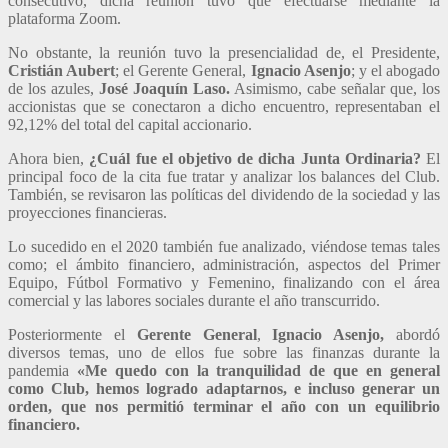
consecutivo, dicha reunión tuvo que efectuarse mediante la
plataforma Zoom.
No obstante, la reunión tuvo la presencialidad de, el Presidente,
Cristián Aubert
; el Gerente General,
Ignacio Asenjo
; y el abogado
de los azules,
José Joaquín Laso.
Asimismo, cabe señalar que, los
accionistas que se conectaron a dicho encuentro, representaban el
92,12% del total del capital accionario.
Ahora bien,
¿Cuál fue el objetivo de dicha Junta Ordinaria?
El
principal foco de la cita fue tratar y analizar los balances del Club.
También, se revisaron las políticas del dividendo de la sociedad y las
proyecciones financieras.
Lo sucedido en el 2020 también fue analizado, viéndose temas tales
como; el ámbito financiero, administración, aspectos del Primer
Equipo, Fútbol Formativo y Femenino, finalizando con el área
comercial y las labores sociales durante el año transcurrido.
Posteriormente el
Gerente General
,
Ignacio Asenjo,
abordó
diversos temas, uno de ellos fue sobre las finanzas durante la
pandemia
«Me quedo con la tranquilidad de que en general
como Club, hemos logrado adaptarnos, e incluso generar un
orden, que nos permitió terminar el año con un equilibrio
financiero.