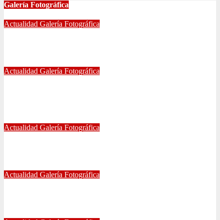
Galería Fotográfica
Actualidad
Galería Fotográfica
FOTOGRAFÍAS U. DE CHILE VS ÑUBLENSE
May 28, 2024
Radio AzulChile
Actualidad
Galería Fotográfica
GALERÍA DE FOTOGRAFÍAS DE ACCESOS DEL
ESTADIO NACIONAL, CLÁSICO UNIVERSITARIO
May 21, 2024
Eduardo Quiñones Vargas
Actualidad
Galería Fotográfica
EMPATE DE U. DE CHILE VS COQUIMBO
Abr 15, 2024
Radio AzulChile
Actualidad
Galería Fotográfica
PUNTEROS EN LA CANCHA Y EN LA GALERÍA
Abr 8, 2024
Radio AzulChile