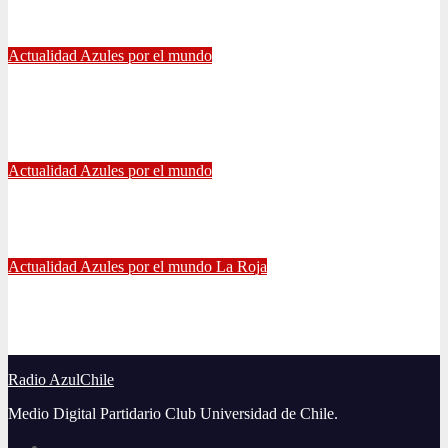
Jul 26, 2021
Alvaro Valenzuela
Actualidad
Azules por el mundo
Eduardo Vargas fue escogido el mejor jugador chileno de la
Copa América
Jul 13, 2021
Radio AzulChile
Actualidad
Azules por el mundo
Manuel Iturra inicia como DT en España
Jul 5, 2021
Alvaro Valenzuela
Actualidad
Azules por el mundo
La Roja
El gran partido de Eugenio Mena ante Argentina
Jun 4, 2021
Radio AzulChile
Radio AzulChile
Medio Digital Partidario Club Universidad de Chile.