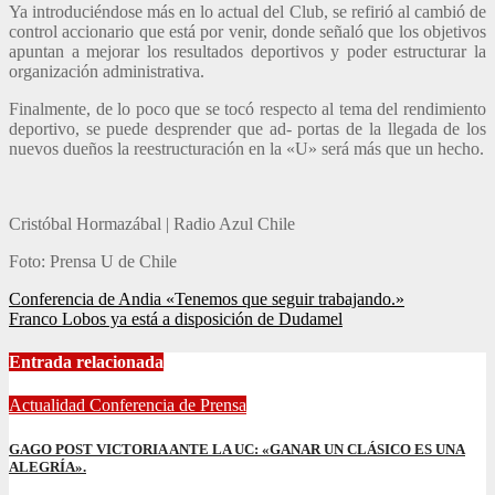
Ya introduciéndose más en lo actual del Club, se refirió al cambió de
control accionario que está por venir, donde señaló que los objetivos
apuntan a mejorar los resultados deportivos y poder estructurar la
organización administrativa.
Finalmente, de lo poco que se tocó respecto al tema del rendimiento
deportivo, se puede desprender que ad- portas de la llegada de los
nuevos dueños la reestructuración en la «U» será más que un hecho.
Cristóbal Hormazábal | Radio Azul Chile
Foto: Prensa U de Chile
Navegación
Conferencia de Andia «Tenemos que seguir trabajando.»
Franco Lobos ya está a disposición de Dudamel
de
entradas
Entrada relacionada
Actualidad
Conferencia de Prensa
GAGO POST VICTORIA ANTE LA UC: «GANAR UN CLÁSICO ES UNA
ALEGRÍA».