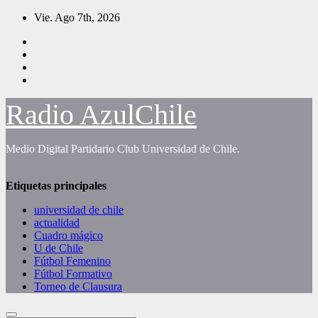
Saltar
Vie. Ago 7th, 2026
al
contenido
Radio AzulChile
Medio Digital Partidario Club Universidad de Chile.
Etiquetas principales
universidad de chile
actualidad
Cuadro mágico
U de Chile
Fútbol Femenino
Fútbol Formativo
Torneo de Clausura