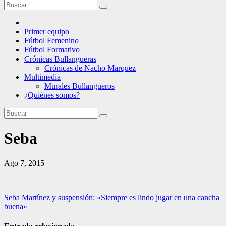
Primer equipo
Fútbol Femenino
Fútbol Formativo
Crónicas Bullangueras
Crónicas de Nacho Marquez
Multimedia
Murales Bullangueros
¿Quiénes somos?
Seba
Ago 7, 2015
Navegación
Seba Martínez y suspensión: «Siempre es lindo jugar en una cancha
buena»
de