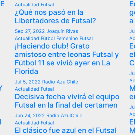
DE
E
Actualidad
Futsal
¿Qué nos pasó en la
g
Libertadores de Futsal?
a
Sep 27, 2022
Joaquín Rivas
Ju
Actualidad
Fútbol Femenino
Futsal
Ac
¡Haciendo club! Grato
E
amistoso entre leonas Futsal y
e
Fútbol 11 se vivió ayer en La
C
Florida
Ju
Ac
Jul 5, 2022
Radio AzulChile
Y
M
Actualidad
Futsal
Decisiva fecha vivirá el equipo
e
Futsal en la final del certamen
Ju
Ac
Jun 24, 2022
Radio AzulChile
N
E
Actualidad
Futsal
El clásico fue azul en el Futsal
M