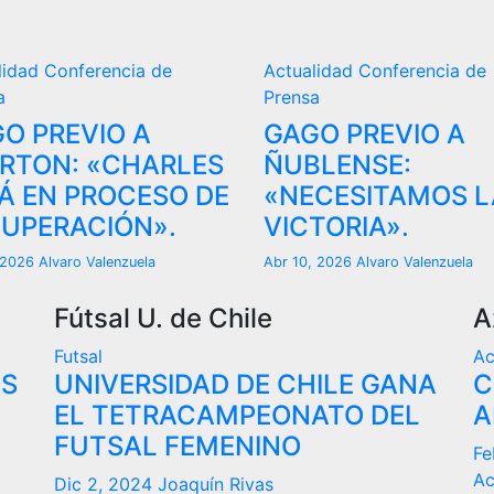
lidad
Conferencia de
Actualidad
Conferencia de
a
Prensa
O PREVIO A
GAGO PREVIO A
RTON: «CHARLES
ÑUBLENSE:
Á EN PROCESO DE
«NECESITAMOS L
UPERACIÓN».
VICTORIA».
, 2026
Alvaro Valenzuela
Abr 10, 2026
Alvaro Valenzuela
Fútsal U. de Chile
A
Futsal
Ac
VS
UNIVERSIDAD DE CHILE GANA
C
EL TETRACAMPEONATO DEL
A
FUTSAL FEMENINO
Fe
Ac
Dic 2, 2024
Joaquín Rivas