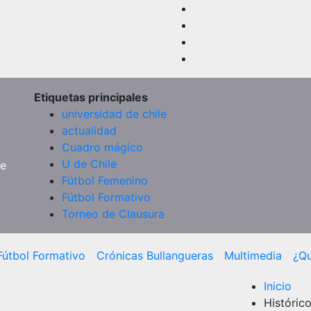
Etiquetas principales
universidad de chile
actualidad
Cuadro mágico
U de Chile
de
Fútbol Femenino
Fútbol Formativo
Torneo de Clausura
Fútbol Formativo
Crónicas Bullangueras
Multimedia
¿Q
Inicio
Históric