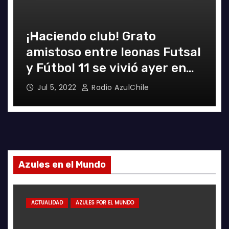
¡Haciendo club! Grato
amistoso entre leonas Futsal
y Fútbol 11 se vivió ayer en
La Florida
Jul 5, 2022
Radio AzulChile
Azules en el Mundo
ACTUALIDAD
AZULES POR EL MUNDO