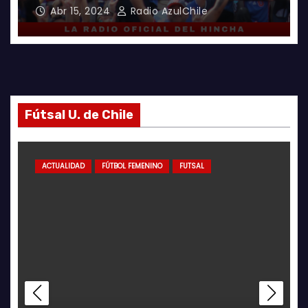
Abr 15, 2024
Radio AzulChile
Fútsal U. de Chile
ACTUALIDAD
FÚTBOL FEMENINO
FUTSAL