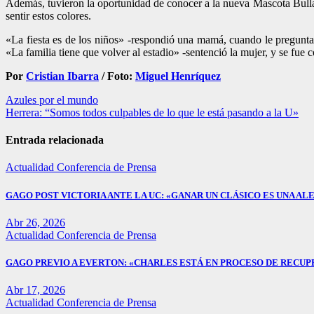
Además, tuvieron la oportunidad de conocer a la nueva Mascota Bulla
sentir estos colores.
«La fiesta es de los niños» -respondió una mamá, cuando le preguntam
«La familia tiene que volver al estadio» -sentenció la mujer, y se fue c
Por
Cristian Ibarra
/ Foto:
Miguel Henríquez
Navegación
Azules por el mundo
Herrera: “Somos todos culpables de lo que le está pasando a la U»
de
entradas
Entrada relacionada
Actualidad
Conferencia de Prensa
GAGO POST VICTORIA ANTE LA UC: «GANAR UN CLÁSICO ES UNA ALE
Abr 26, 2026
Actualidad
Conferencia de Prensa
GAGO PREVIO A EVERTON: «CHARLES ESTÁ EN PROCESO DE RECUP
Abr 17, 2026
Actualidad
Conferencia de Prensa