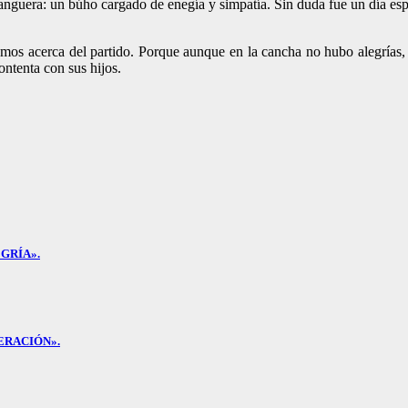
nguera: un búho cargado de enegía y simpatía. Sin duda fue un día espe
os acerca del partido. Porque aunque en la cancha no hubo alegrías, e
ontenta con sus hijos.
GRÍA».
ERACIÓN».