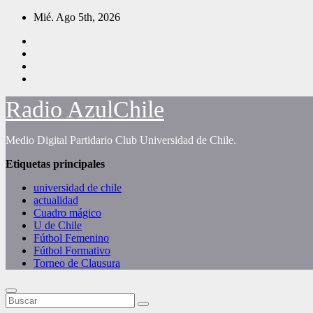
Saltar
Mié. Ago 5th, 2026
al
contenido
Radio AzulChile
Medio Digital Partidario Club Universidad de Chile.
Etiquetas principales
universidad de chile
actualidad
Cuadro mágico
U de Chile
Fútbol Femenino
Fútbol Formativo
Torneo de Clausura