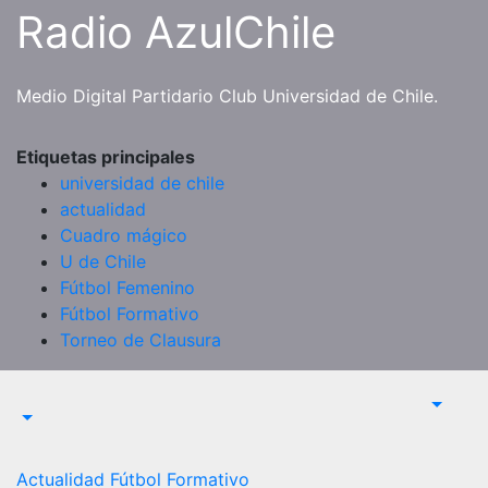
Saltar
Radio AzulChile
al
contenido
Medio Digital Partidario Club Universidad de Chile.
Etiquetas principales
universidad de chile
actualidad
Cuadro mágico
U de Chile
Fútbol Femenino
Fútbol Formativo
Torneo de Clausura
Actualidad
Fútbol Formativo