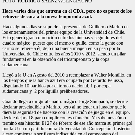
FOTO: RODRIGO SÁENZ/AGENCIAUNO
Hace varios días que entrena en el CDA, pero no es parte de los
refuezos de cara a la nueva temporada azul.
Hace algunos días se supo de la presencia de Guillermo Marino en
los entrenamientos del primer equipo de la Universidad de Chile.
Esto generó gran conmoción entre los hinchas y seguidores del
cuadro mágico, puesto que el memo o guille, como la gente con
cariño se refiere a él, dejo una buena imagen en su paso por la
Universidad de Chile entre los años 2010 y 2012, siendo un pilar
fundamental en la obtención del tricampeonato y la copa
sudamericana.
Llegó a la U en Agosto del 2010 a reemplazar a Walter Montillo, en
los tiempos que la banca azul era ocupada por Gerardo Pelusso,
disputando 10 partidos por el torneo nacional, 1 por copa
sudamericana y 2 por liguilla prelibertadores.
Cuando llega a dirigir al cuadro mágico Jorge Sampaoli, se decide
declarar prescindible a Marino, pero al no tener un jugador que le
diera la seguridad de hacerse con la creación de juego en el equipo,
decide dejar al 8 para cumplir con esa función. Ya sabemos cómo
terminó esa historia: El 27 de febrero de ese año marca su primer gol
por la U en un partido contra Universidad de Concepción. Posterior
a esto comienza a ser figura indiscutida en el campeonato del