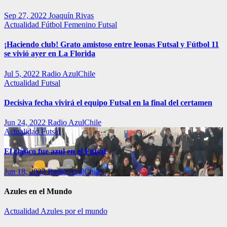
Sep 27, 2022
Joaquín Rivas
Actualidad
Fútbol Femenino
Futsal
¡Haciendo club! Grato amistoso entre leonas Futsal y Fútbol 11
se vivió ayer en La Florida
Jul 5, 2022
Radio AzulChile
Actualidad
Futsal
Decisiva fecha vivirá el equipo Futsal en la final del certamen
Jun 24, 2022
Radio AzulChile
Actualidad
Futsal
El clásico fue azul en el Futsal
Jun 18, 2022
Radio AzulChile
Azules en el Mundo
Actualidad
Azules por el mundo