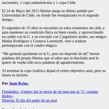
nacionales, 1 copa sudamericana y 1 copa Chile.
El 24 de Mayo del 2013 Marino juega su último partido por
Universidad de Chile, en donde fue reemplazado en el segundo
tiempo.
El argentino de 35 años se encuentra en estos momentos sin club, y
para mantener su condición física en buen estado, y aprovechando
su cariño con la U, y su cercanía con 2 jugadores azules, sus amigos
Matías Rodríguez y Gustavo Lorenzetti, vino a realizar
pretemporada con el cuadro mágico.
“Me gustaría quedarme en la U, pero no depende de mí” fueron
palabras del propio Marino que al saber que la hinchada azul lo
quiere de vuelta sólo tuvo palabras de agradecimiento.
Al terminar la copa América dejará el centro deportivo azul, pero su
futuro es incierto.
Por
Juan Rojas.
Navegación
Fernández: «Quiero dar lo mejor de mí para que la ‘U’ consiga
títulos»
de
Historia: El día del padre de un azul
entradas