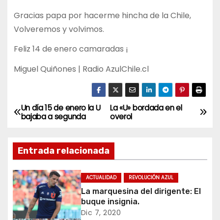
Gracias papa por hacerme hincha de la Chile,
Volveremos y volvimos.
Feliz 14 de enero camaradas ¡
Miguel Quiñones | Radio AzulChile.cl
Un día 15 de enero la U
La «U» bordada en el
N
bajaba a segunda
overol
a
Entrada relacionada
v
e
ACTUALIDAD
REVOLUCIÓN AZUL
La marquesina del dirigente: El
g
buque insignia.
a
Dic 7, 2020