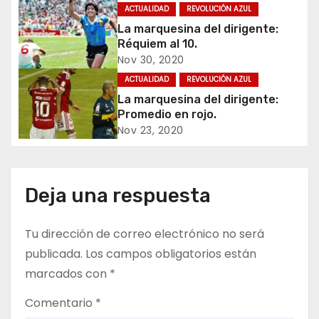
ACTUALIDAD
REVOLUCIÓN AZUL
c
La marquesina del dirigente:
Réquiem al 10.
i
Nov 30, 2020
ó
ACTUALIDAD
REVOLUCIÓN AZUL
La marquesina del dirigente:
n
Promedio en rojo.
Nov 23, 2020
d
e
Deja una respuesta
e
n
Tu dirección de correo electrónico no será
publicada.
Los campos obligatorios están
t
marcados con
*
r
Comentario
*