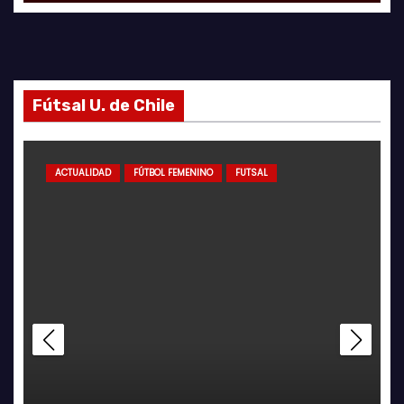
Fútsal U. de Chile
ACTUALIDAD
FÚTBOL FEMENINO
FUTSAL