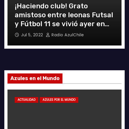
¡Haciendo club! Grato
amistoso entre leonas Futsal
y Fútbol 11 se vivió ayer en
La Florida
Jul 5, 2022
Radio AzulChile
Azules en el Mundo
ACTUALIDAD
AZULES POR EL MUNDO