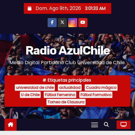
S
Dom. Ago 9th, 2026
3:01:34 AM
a
l
t
a
r
Radio AzulChile
a
Medio Digital Partidario Club Universidad de Chile.
l
c
o
Etiquetas principales
n
universidad de chile
actualidad
Cuadro mágico
U de Chile
Fútbol Femenino
Fútbol Formativo
t
Torneo de Clausura
e
n
i
d