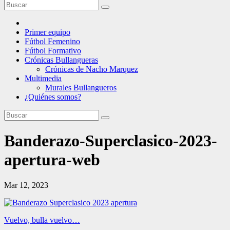
Primer equipo
Fútbol Femenino
Fútbol Formativo
Crónicas Bullangueras
Crónicas de Nacho Marquez
Multimedia
Murales Bullangueros
¿Quiénes somos?
Banderazo-Superclasico-2023-
apertura-web
Mar 12, 2023
Navegación
Vuelvo, bulla vuelvo…