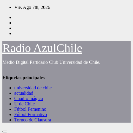
Saltar
Vie. Ago 7th, 2026
al
contenido
Radio AzulChile
Medio Digital Partidario Club Universidad de Chile.
Etiquetas principales
universidad de chile
actualidad
Cuadro mágico
U de Chile
Fútbol Femenino
Fútbol Formativo
Torneo de Clausura