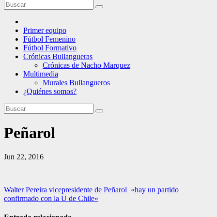
Primer equipo
Fútbol Femenino
Fútbol Formativo
Crónicas Bullangueras
Crónicas de Nacho Marquez
Multimedia
Murales Bullangueros
¿Quiénes somos?
Peñarol
Jun 22, 2016
Navegación
Walter Pereira vicepresidente de Peñarol «hay un partido
confirmado con la U de Chile»
de