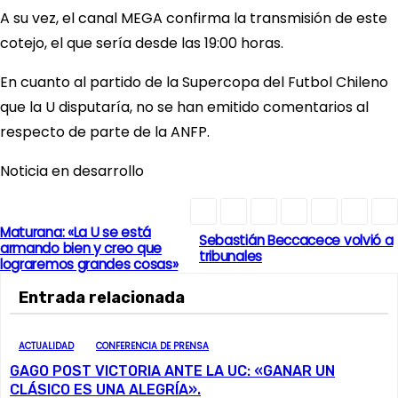
A su vez, el canal MEGA confirma la transmisión de este
cotejo, el que sería desde las 19:00 horas.
En cuanto al partido de la Supercopa del Futbol Chileno
que la U disputaría, no se han emitido comentarios al
respecto de parte de la ANFP.
Noticia en desarrollo
Maturana: «La U se está
N
Sebastián Beccacece volvió a
armando bien y creo que
tribunales
lograremos grandes cosas»
a
Entrada relacionada
v
e
ACTUALIDAD
CONFERENCIA DE PRENSA
GAGO POST VICTORIA ANTE LA UC: «GANAR UN
g
CLÁSICO ES UNA ALEGRÍA».