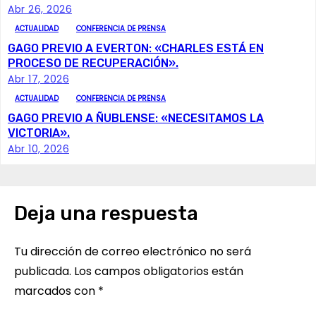
Abr 26, 2026
a
ACTUALIDAD
CONFERENCIA DE PRENSA
c
GAGO PREVIO A EVERTON: «CHARLES ESTÁ EN
PROCESO DE RECUPERACIÓN».
i
Abr 17, 2026
ACTUALIDAD
CONFERENCIA DE PRENSA
ó
GAGO PREVIO A ÑUBLENSE: «NECESITAMOS LA
VICTORIA».
n
Abr 10, 2026
d
e
Deja una respuesta
e
Tu dirección de correo electrónico no será
n
publicada.
Los campos obligatorios están
t
marcados con
*