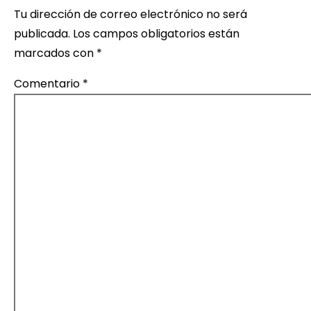
Tu dirección de correo electrónico no será
n
publicada.
Los campos obligatorios están
t
marcados con
*
r
Comentario
*
a
d
a
s