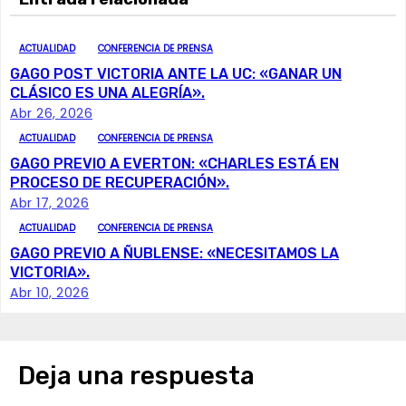
v
e
ACTUALIDAD
CONFERENCIA DE PRENSA
GAGO POST VICTORIA ANTE LA UC: «GANAR UN
g
CLÁSICO ES UNA ALEGRÍA».
Abr 26, 2026
a
ACTUALIDAD
CONFERENCIA DE PRENSA
c
GAGO PREVIO A EVERTON: «CHARLES ESTÁ EN
PROCESO DE RECUPERACIÓN».
i
Abr 17, 2026
ACTUALIDAD
CONFERENCIA DE PRENSA
ó
GAGO PREVIO A ÑUBLENSE: «NECESITAMOS LA
VICTORIA».
n
Abr 10, 2026
d
e
Deja una respuesta
e