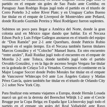
partido en el empate sin goles de Sao Paulo ante Coritiba; en
Paraguay Juan Rodrigo Rojas jugó todo el partido en el triunfo de
Cerro Porteño 3-2 sobre River Plate; y en Uruguay Carlos Bueno
fue titular en el empate de Liverpool de Montevideo ante Peñarol,
donde Ricardo Guzmán Pereira y Maxi Rodríguez fueron suplentes.
Subimos un poco para llegar a América del Norte, donde la gran
colonia azul en México sigue dando que hablar. En el Necaxa
Edson Puch y Luis Felipe Gallegos anotaron en el triunfo del equipo
de “Don Ramón” por 2-1 ante Querétaro, donde Patricio Rubio
ingresó en el según tiempo. En el Necaxa también fueron titulares
Marcos González y el “Colocho” Manuel Iturra. En otro encuentro
“entre azules”, Raúl Ruidiaz jugó todo el encuentro en el empate de
Morelia 2-2 ante Toluca, donde también jugó todo el partido
Osvaldo González, y en la liga de ascenso Sergio Vergara fue titular
en la goleada de Celaya 5-0 a Venados. Cerramos el continente en la
Major League Soccer donde Pedro Morales fue titular en el empate
de Vancouver Whitecaps 0-0 ante Los Ángeles Galaxy y Matías
Pérez García, quien también fue titular en el triunfo de Orlando City
2-1 sobre New York City.
Para finalizar esta semana viajamos a Europa, donde Hernán Losada
marcó un gol en la derrota del Beerschot Wilrijk 1-2 ante el Cercle
Brugge por la Copa Belga; en España Igor Lichnovsky jugó todo el
partido en el empate sin goles del Real Valladolid ante Rayo