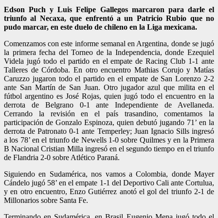
Edson Puch y Luis Felipe Gallegos marcaron para darle el
triunfo al Necaxa, que enfrentó a un Patricio Rubio que no
pudo marcar, en este duelo de chileno en la Liga mexicana.
Comenzamos con este informe semanal en Argentina, donde se jugó
la primera fecha del Torneo de la Independencia, donde Ezequiel
Videla jugó todo el partido en el empate de Racing Club 1-1 ante
Talleres de Córdoba. En otro encuentro Mathias Corujo y Matías
Caruzzo jugaron todo el partido en el empate de San Lorenzo 2-2
ante San Martín de San Juan. Otro jugador azul que milita en el
fútbol argentino es José Rojas, quien jugó todo el encuentro en la
derrota de Belgrano 0-1 ante Independiente de Avellaneda.
Cerrando la revisión en el país trasandino, comentamos la
participación de Gonzalo Espinoza, quien debutó jugando 71’ en la
derrota de Patronato 0-1 ante Temperley; Juan Ignacio Sills ingresó
a los 78’ en el triunfo de Newells 1-0 sobre Quilmes y en la Primera
B Nacional Cristian Milla ingresó en el segundo tiempo en el triunfo
de Flandria 2-0 sobre Atlético Paraná.
Siguiendo en Sudamérica, nos vamos a Colombia, donde Mayer
Cándelo jugó 58’ en el empate 1-1 del Deportivo Cali ante Cortulua,
y en otro encuentro, Enzo Gutiérrez anotó el gol del triunfo 2-1 de
Millonarios sobre Santa Fe.
Terminando en Sudamérica, en Brasil Eugenio Mena jugó todo el