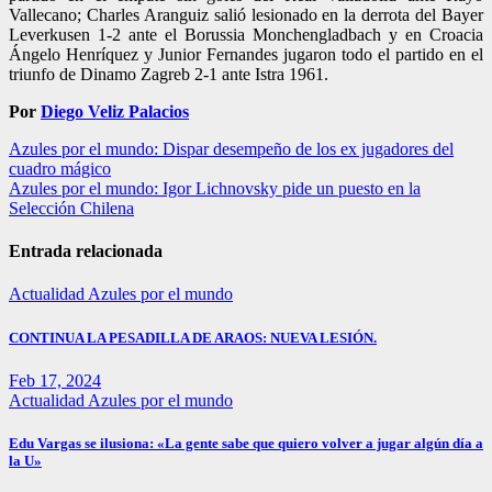
Vallecano; Charles Aranguiz salió lesionado en la derrota del Bayer
Leverkusen 1-2 ante el Borussia Monchengladbach y en Croacia
Ángelo Henríquez y Junior Fernandes jugaron todo el partido en el
triunfo de Dinamo Zagreb 2-1 ante Istra 1961.
Por
Diego Veliz Palacios
Navegación
Azules por el mundo: Dispar desempeño de los ex jugadores del
cuadro mágico
de
Azules por el mundo: Igor Lichnovsky pide un puesto en la
entradas
Selección Chilena
Entrada relacionada
Actualidad
Azules por el mundo
CONTINUA LA PESADILLA DE ARAOS: NUEVA LESIÓN.
Feb 17, 2024
Actualidad
Azules por el mundo
Edu Vargas se ilusiona: «La gente sabe que quiero volver a jugar algún día a
la U»