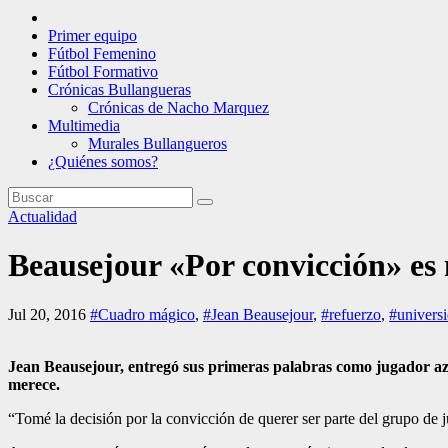
Primer equipo
Fútbol Femenino
Fútbol Formativo
Crónicas Bullangueras
Crónicas de Nacho Marquez
Multimedia
Murales Bullangueros
¿Quiénes somos?
Actualidad
Beausejour «Por convicción» es 
Jul 20, 2016
#Cuadro mágico
,
#Jean Beausejour
,
#refuerzo
,
#universi
Jean Beausejour, entregó sus primeras palabras como jugador azul
merece.
“Tomé la decisión por la convicción de querer ser parte del grupo de 