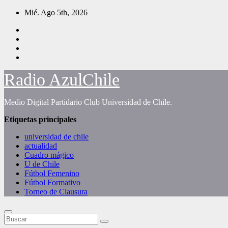
Saltar
Mié. Ago 5th, 2026
al
contenido
Radio AzulChile
Medio Digital Partidario Club Universidad de Chile.
Etiquetas principales
universidad de chile
actualidad
Cuadro mágico
U de Chile
Fútbol Femenino
Fútbol Formativo
Torneo de Clausura