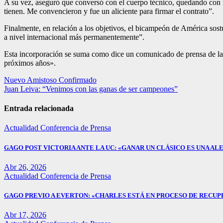
A su vez, aseguró que conversó con el cuerpo técnico, quedando con u
tienen. Me convencieron y fue un aliciente para firmar el contrato”.
Finalmente, en relación a los objetivos, el bicampeón de América sostu
a nivel internacional más permanentemente”.
Esta incorporación se suma como dice un comunicado de prensa de la U 
próximos años».
Navegación
Nuevo Amistoso Confirmado
Juan Leiva: “Venimos con las ganas de ser campeones”
de
entradas
Entrada relacionada
Actualidad
Conferencia de Prensa
GAGO POST VICTORIA ANTE LA UC: «GANAR UN CLÁSICO ES UNA ALE
Abr 26, 2026
Actualidad
Conferencia de Prensa
GAGO PREVIO A EVERTON: «CHARLES ESTÁ EN PROCESO DE RECUP
Abr 17, 2026