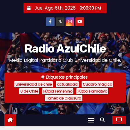
S
Jue. Ago 6th, 2026
9:09:31 PM
a
l
t
a
r
Radio AzulChile
a
Medio Digital Partidario Club Universidad de Chile.
l
c
o
Etiquetas principales
n
universidad de chile
actualidad
Cuadro mágico
U de Chile
Fútbol Femenino
Fútbol Formativo
t
Torneo de Clausura
e
n
i
d