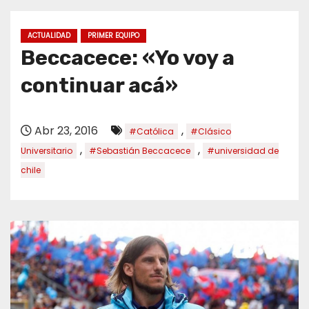
o
ACTUALIDAD
PRIMER EQUIPO
Beccacece: «Yo voy a
continuar acá»
Abr 23, 2016
,
#Católica
#Clásico
,
,
Universitario
#Sebastián Beccacece
#universidad de
chile