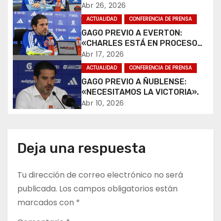
ALEGRÍA».
a
Abr 26, 2026
ACTUALIDAD
CONFERENCIA DE PRENSA
c
GAGO PREVIO A EVERTON:
«CHARLES ESTÁ EN PROCESO
i
DE RECUPERACIÓN».
Abr 17, 2026
ó
ACTUALIDAD
CONFERENCIA DE PRENSA
GAGO PREVIO A ÑUBLENSE:
n
«NECESITAMOS LA VICTORIA».
Abr 10, 2026
d
e
Deja una respuesta
e
n
Tu dirección de correo electrónico no será
publicada.
Los campos obligatorios están
t
marcados con
*
r