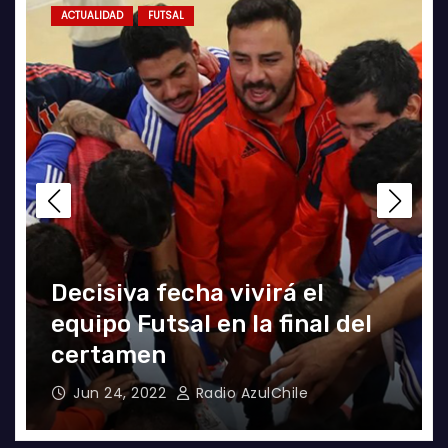
ACTUALIDAD
FUTSAL
ACTUA
Decisiva fecha vivirá el
equipo Futsal en la final del
El c
certamen
Fut
Jun 24, 2022
Radio AzulChile
Jun