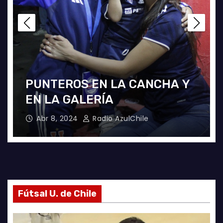
PUNTEROS EN LA CANCHA Y
LA 
EN LA GALERÍA
LA 
Abr 8, 2024
Radio AzulChile
Ab
Fútsal U. de Chile