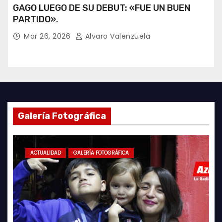
GAGO LUEGO DE SU DEBUT: «FUE UN BUEN
PARTIDO».
Mar 26, 2026
Alvaro Valenzuela
Galería Fotográfica
ACTUALIDAD
GALERÍA FOTOGRÁFICA
ACTUA