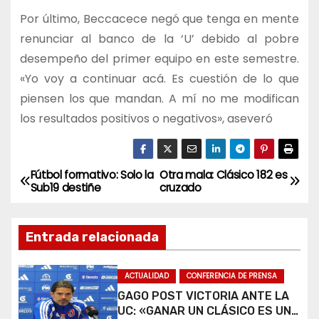
Por último, Beccacece negó que tenga en mente
renunciar al banco de la ‘U’ debido al pobre
desempeño del primer equipo en este semestre.
«Yo voy a continuar acá. Es cuestión de lo que
piensen los que mandan. A mí no me modifican
los resultados positivos o negativos», aseveró
Fútbol formativo: Solo la
Otra mala: Clásico 182 es
N
Sub19 destiñe
cruzado
a
Entrada relacionada
v
e
ACTUALIDAD
CONFERENCIA DE PRENSA
GAGO POST VICTORIA ANTE LA
g
UC: «GANAR UN CLÁSICO ES UNA