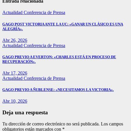
entradas
Entrada relacionada
Actualidad
Conferencia de Prensa
GAGO POST VICTORIA ANTE LA UC: «GANAR UN CLÁSICO ES UNA
ALEGRÍA».
Abr 26, 2026
Actualidad
Conferencia de Prensa
GAGO PREVIO A EVERTON: «CHARLES ESTÁ EN PROCESO DE
RECUPERACIÓN».
Abr 17, 2026
Actualidad
Conferencia de Prensa
GAGO PREVIO A ÑUBLENSE: «NECESITAMOS LA VICTORIA».
Abr 10, 2026
Deja una respuesta
Tu dirección de correo electrónico no será publicada.
Los campos
obligatorios están marcados con
*