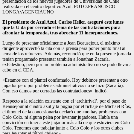
presentación de los nuevos jugadores de Universidad de Chile
realizada en el centro deportivo Azul. FOTO:FRANCISCO
LONGA/AGENCIAUNO
El presidente de Azul Azul, Carlos Heller, aseguró este lunes
que la U da por cerrado el tema de las contrataciones para
afrontar la temporada, tras abrochar 11 incorporaciones.
Luego de presentar oficialmente a Jean Beausejour, el máximo
dirigente aprovechó la cita con la prensa para poner punto final al
tema de los refuerzos. Además, reconoció que en la presente jornada
tenían programado presentar también a Jonathan Zacaría,
exPalestino, pero por un problema administrativo no se pudo llevar a
cabo en el CDA.
«Estamos con el plantel confirmado. Hoy debimos presentar a otro
jugador pero por problemas administrativos no se hizo (Zacaría).
Con eso damos por cerradas las contrataciones», indicó.
Respecto a la relación existente con el ‘archirrival’, por el paso de
Beausejour al cuadro azul y la pugna por el fichaje de Michael Ríos,
el timonel de la concesionaria declaró que «no hay problemas con
Colo Colo, ni alguna pelea por levantar jugadores. Había una
convicción en traer a este jugador más allá de que estuviera en Colo
Colo. Tenemos que trabajar junto a Colo Colo y los otros clubes
para levantar el fútbol chileno».