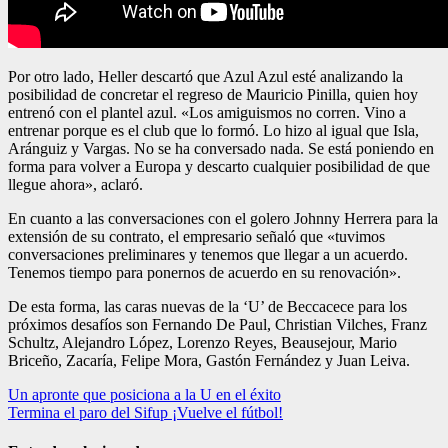
Por otro lado, Heller descartó que Azul Azul esté analizando la
posibilidad de concretar el regreso de Mauricio Pinilla, quien hoy
entrenó con el plantel azul. «Los amiguismos no corren. Vino a
entrenar porque es el club que lo formó. Lo hizo al igual que Isla,
Aránguiz y Vargas. No se ha conversado nada. Se está poniendo en
forma para volver a Europa y descarto cualquier posibilidad de que
llegue ahora», aclaró.
En cuanto a las conversaciones con el golero Johnny Herrera para la
extensión de su contrato, el empresario señaló que «tuvimos
conversaciones preliminares y tenemos que llegar a un acuerdo.
Tenemos tiempo para ponernos de acuerdo en su renovación».
De esta forma, las caras nuevas de la ‘U’ de Beccacece para los
próximos desafíos son Fernando De Paul, Christian Vilches, Franz
Schultz, Alejandro López, Lorenzo Reyes, Beausejour, Mario
Briceño, Zacaría, Felipe Mora, Gastón Fernández y Juan Leiva.
Navegación
Un apronte que posiciona a la U en el éxito
Termina el paro del Sifup ¡Vuelve el fútbol!
de