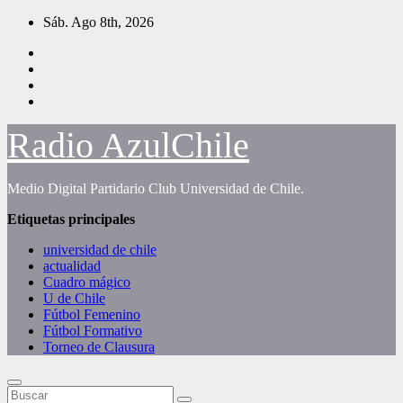
Saltar
Sáb. Ago 8th, 2026
al
contenido
Radio AzulChile
Medio Digital Partidario Club Universidad de Chile.
Etiquetas principales
universidad de chile
actualidad
Cuadro mágico
U de Chile
Fútbol Femenino
Fútbol Formativo
Torneo de Clausura