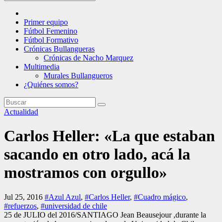
Primer equipo
Fútbol Femenino
Fútbol Formativo
Crónicas Bullangueras
Crónicas de Nacho Marquez
Multimedia
Murales Bullangueros
¿Quiénes somos?
Actualidad
Carlos Heller: «La que estaban
sacando en otro lado, acá la
mostramos con orgullo»
Jul 25, 2016
#Azul Azul
,
#Carlos Heller
,
#Cuadro mágico
,
#refuerzos
,
#universidad de chile
25 de JULIO del 2016/SANTIAGO Jean Beausejour ,durante la