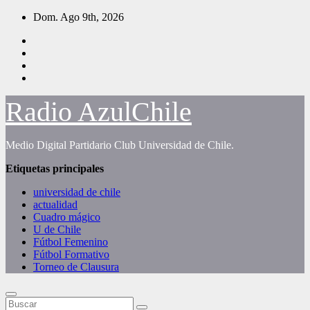
Saltar
Dom. Ago 9th, 2026
al
contenido
Radio AzulChile
Medio Digital Partidario Club Universidad de Chile.
Etiquetas principales
universidad de chile
actualidad
Cuadro mágico
U de Chile
Fútbol Femenino
Fútbol Formativo
Torneo de Clausura