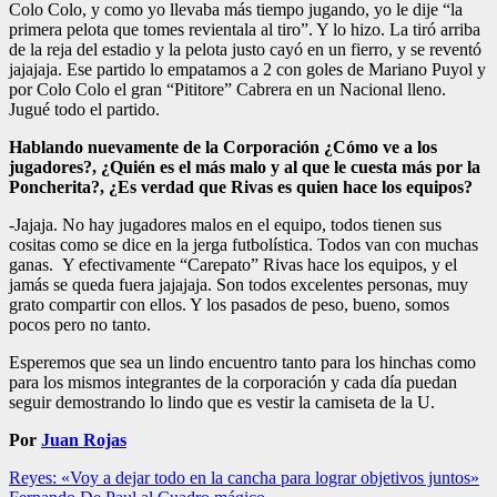
Colo Colo, y como yo llevaba más tiempo jugando, yo le dije “la
primera pelota que tomes revientala al tiro”. Y lo hizo. La tiró arriba
de la reja del estadio y la pelota justo cayó en un fierro, y se reventó
jajajaja. Ese partido lo empatamos a 2 con goles de Mariano Puyol y
por Colo Colo el gran “Pititore” Cabrera en un Nacional lleno.
Jugué todo el partido.
Hablando nuevamente de la Corporación ¿Cómo ve a los
jugadores?, ¿Quién es el más malo y al que le cuesta más por la
Poncherita?, ¿Es verdad que Rivas es quien hace los equipos?
-Jajaja. No hay jugadores malos en el equipo, todos tienen sus
cositas como se dice en la jerga futbolística. Todos van con muchas
ganas. Y efectivamente “Carepato” Rivas hace los equipos, y el
jamás se queda fuera jajajaja. Son todos excelentes personas, muy
grato compartir con ellos. Y los pasados de peso, bueno, somos
pocos pero no tanto.
Esperemos que sea un lindo encuentro tanto para los hinchas como
para los mismos integrantes de la corporación y cada día puedan
seguir demostrando lo lindo que es vestir la camiseta de la U.
Por
Juan Rojas
Navegación
Reyes: «Voy a dejar todo en la cancha para lograr objetivos juntos»