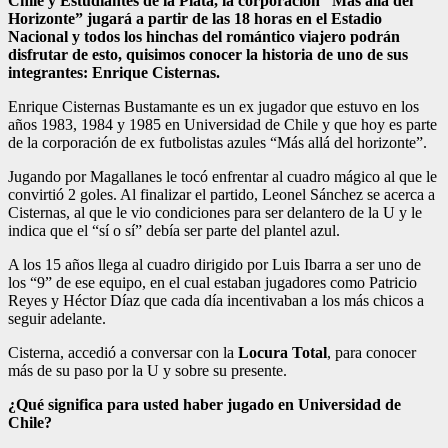
Chile y Estudiantes de la Plata, la corporación “Más allá del
Horizonte” jugará a partir de las 18 horas en el Estadio
Nacional y todos los hinchas del romántico viajero podrán
disfrutar de esto, quisimos conocer la historia de uno de sus
integrantes: Enrique Cisternas.
Enrique Cisternas Bustamante es un ex jugador que estuvo en los
años 1983, 1984 y 1985 en Universidad de Chile y que hoy es parte
de la corporación de ex futbolistas azules “Más allá del horizonte”.
Jugando por Magallanes le tocó enfrentar al cuadro mágico al que le
convirtió 2 goles. Al finalizar el partido, Leonel Sánchez se acerca a
Cisternas, al que le vio condiciones para ser delantero de la U y le
indica que el “sí o sí” debía ser parte del plantel azul.
A los 15 años llega al cuadro dirigido por Luis Ibarra a ser uno de
los “9” de ese equipo, en el cual estaban jugadores como Patricio
Reyes y Héctor Díaz que cada día incentivaban a los más chicos a
seguir adelante.
Cisterna, accedió a conversar con la
Locura Total
, para conocer
más de su paso por la U y sobre su presente.
¿Qué significa para usted haber jugado en Universidad de
Chile?