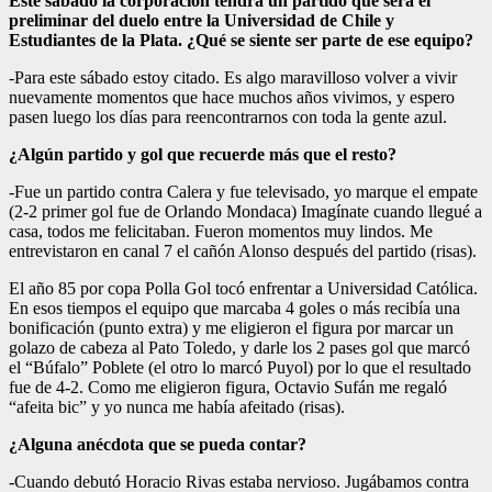
Este sábado la corporación tendrá un partido que será el
preliminar del duelo entre la Universidad de Chile y
Estudiantes de la Plata. ¿Qué se siente ser parte de ese equipo?
-Para este sábado estoy citado. Es algo maravilloso volver a vivir
nuevamente momentos que hace muchos años vivimos, y espero
pasen luego los días para reencontrarnos con toda la gente azul.
¿Algún partido y gol que recuerde más que el resto?
-Fue un partido contra Calera y fue televisado, yo marque el empate
(2-2 primer gol fue de Orlando Mondaca) Imagínate cuando llegué a
casa, todos me felicitaban. Fueron momentos muy lindos. Me
entrevistaron en canal 7 el cañón Alonso después del partido (risas).
El año 85 por copa Polla Gol tocó enfrentar a Universidad Católica.
En esos tiempos el equipo que marcaba 4 goles o más recibía una
bonificación (punto extra) y me eligieron el figura por marcar un
golazo de cabeza al Pato Toledo, y darle los 2 pases gol que marcó
el “Búfalo” Poblete (el otro lo marcó Puyol) por lo que el resultado
fue de 4-2. Como me eligieron figura, Octavio Sufán me regaló
“afeita bic” y yo nunca me había afeitado (risas).
¿Alguna anécdota que se pueda contar?
-Cuando debutó Horacio Rivas estaba nervioso. Jugábamos contra