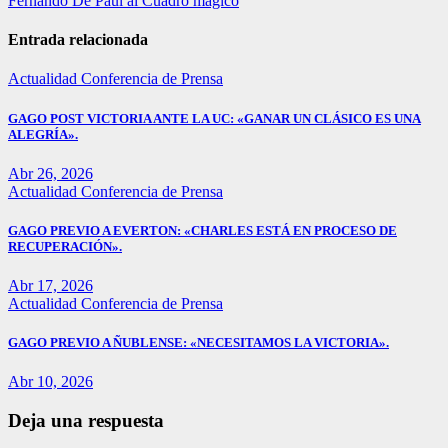
Fernando De Paul al Cuadro mágico
de
entradas
Entrada relacionada
Actualidad
Conferencia de Prensa
GAGO POST VICTORIA ANTE LA UC: «GANAR UN CLÁSICO ES UNA
ALEGRÍA».
Abr 26, 2026
Actualidad
Conferencia de Prensa
GAGO PREVIO A EVERTON: «CHARLES ESTÁ EN PROCESO DE
RECUPERACIÓN».
Abr 17, 2026
Actualidad
Conferencia de Prensa
GAGO PREVIO A ÑUBLENSE: «NECESITAMOS LA VICTORIA».
Abr 10, 2026
Deja una respuesta