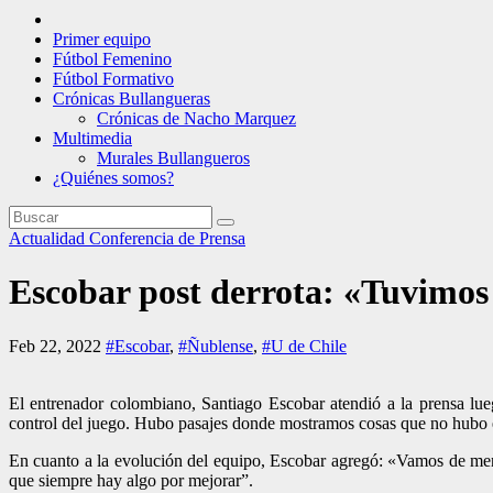
Primer equipo
Fútbol Femenino
Fútbol Formativo
Crónicas Bullangueras
Crónicas de Nacho Marquez
Multimedia
Murales Bullangueros
¿Quiénes somos?
Actualidad
Conferencia de Prensa
Escobar post derrota: «Tuvimos 
Feb 22, 2022
#Escobar
,
#Ñublense
,
#U de Chile
El entrenador colombiano, Santiago Escobar atendió a la prensa lue
control del juego. Hubo pasajes donde mostramos cosas que no hubo en
En cuanto a la evolución del equipo, Escobar agregó: «Vamos de men
que siempre hay algo por mejorar”.