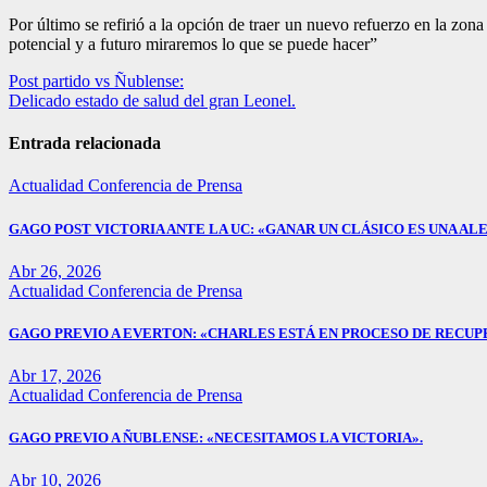
Por último se refirió a la opción de traer un nuevo refuerzo en la z
potencial y a futuro miraremos lo que se puede hacer”
Navegación
Post partido vs Ñublense:
Delicado estado de salud del gran Leonel.
de
entradas
Entrada relacionada
Actualidad
Conferencia de Prensa
GAGO POST VICTORIA ANTE LA UC: «GANAR UN CLÁSICO ES UNA ALE
Abr 26, 2026
Actualidad
Conferencia de Prensa
GAGO PREVIO A EVERTON: «CHARLES ESTÁ EN PROCESO DE RECUP
Abr 17, 2026
Actualidad
Conferencia de Prensa
GAGO PREVIO A ÑUBLENSE: «NECESITAMOS LA VICTORIA».
Abr 10, 2026