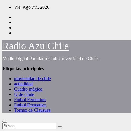
Saltar
Vie. Ago 7th, 2026
al
contenido
Radio AzulChile
Medio Digital Partidario Club Universidad de Chile.
Etiquetas principales
universidad de chile
actualidad
Cuadro mágico
U de Chile
Fútbol Femenino
Fútbol Formativo
Torneo de Clausura