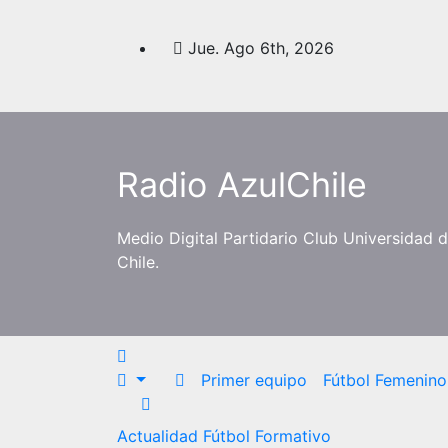
Saltar
al
Jue. Ago 6th, 2026
contenido
Radio AzulChile
Medio Digital Partidario Club Universidad 
Chile.
Primer equipo
Fútbol Femenino
Actualidad
Fútbol Formativo