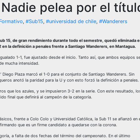
 Nadie pelea por el títul
Formativo
,
#Sub15
,
#universidad de chile
,
#Wanderers
Sub 15, de gran rendimiento durante todo el semestre, quedó eliminada 
-2 en la definición a penales frente a Santiago Wanderers, en Mantagua.
igualado 1-1, fue ajustado desde el inicio. Tanto así, que ambos equipos s
de mucha intensidad.
′ Diego Plaza marcó el 1-0 para el conjunto de Santiago Wanderers. Sin
ueros anotó la paridad para la U y con esto forzó la definición a penales.
os que los azules, y se impusieron 3-2 en la serie. Con este resultado, lo
do final que definirá al campeón de la categoría.
icos, frente a Colo Colo y Universidad Católica, la Sub 11 se afianzó en e
nfirmando que es un firme candidato a quedarse con la corona.
goría, a falta de dos fechas del término del campeonato. En el último