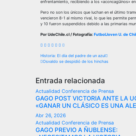
enfrentamiento, recibiendo a los «aconcagüinos» en e
Pero no son los únicos que luchan en el último tram
vencieron 8-1 al mismo rival, lo que les permite per
y 10 fueron suspendidos debido a las primarias mun
Por UdeChile.cl / Fotografía:
FutbolJoven U. de Chi
Navegación
Historia: El día del padre de un azul
Osvaldo se despidió de los hinchas
de
entradas
Entrada relacionada
Actualidad
Conferencia de Prensa
GAGO POST VICTORIA ANTE LA U
«GANAR UN CLÁSICO ES UNA ALE
Abr 26, 2026
Actualidad
Conferencia de Prensa
GAGO PREVIO A ÑUBLENSE: