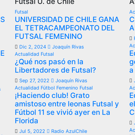
Fútsal U. de Chile
A
Futsal
Ac
VS
UNIVERSIDAD DE CHILE GANA
C
EL TETRACAMPEONATO DEL
A
FUTSAL FEMENINO
Ac
Dic 2, 2024
Joaquín Rivas
DE
E
Actualidad
Futsal
¿Qué nos pasó en la
g
Libertadores de Futsal?
a
Sep 27, 2022
Joaquín Rivas
Actualidad
Fútbol Femenino
Futsal
Ac
s
¡Haciendo club! Grato
E
amistoso entre leonas Futsal y
e
Fútbol 11 se vivió ayer en La
C
Florida
Ac
Jul 5, 2022
Radio AzulChile