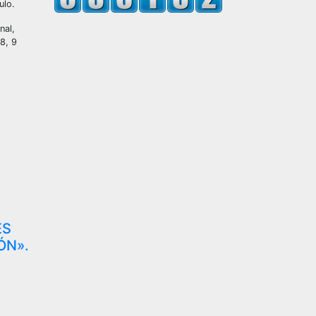
ulo.
nal,
 8, 9
ES
ÓN».